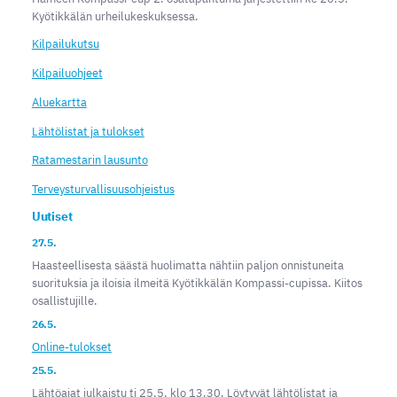
Kyötikkälän urheilukeskuksessa.
Kilpailukutsu
Kilpailuohjeet
Aluekartta
Lähtölistat ja tulokset
Ratamestarin lausunto
Terveysturvallisuusohjeistus
Uutiset
27.5.
Haasteellisesta säästä huolimatta nähtiin paljon onnistuneita
suorituksia ja iloisia ilmeitä Kyötikkälän Kompassi-cupissa. Kiitos
osallistujille.
26.5.
Online-tulokset
25.5.
Lähtöajat julkaistu ti 25.5. klo 13.30. Löytyvät lähtölistat ja