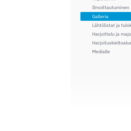
Ilmoittautuminen
Galleria
Lähtölistat ja tulo
Harjoittelu ja majo
Harjoituskieltoalu
Medialle