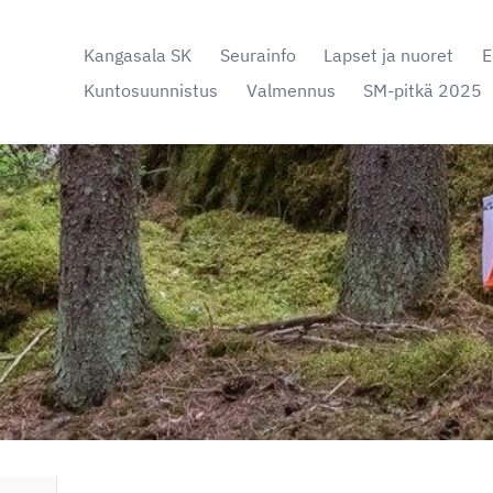
Kangasala SK
Seurainfo
Lapset ja nuoret
E
Kuntosuunnistus
Valmennus
SM-pitkä 2025