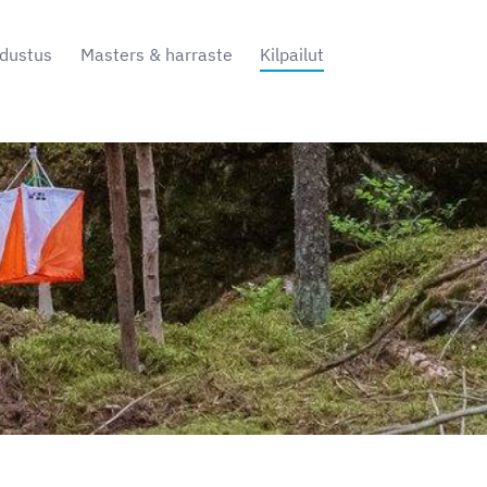
dustus
Masters & harraste
Kilpailut