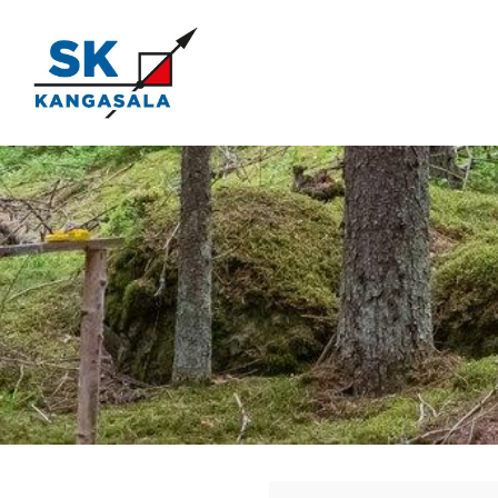
Siirry
sivun
sisältöön
Kangasala SK