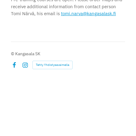
receive additional information from contact person
Tomi Närvä, his email is
tomi.narva@kangasalask.fi
©
Kangasala SK
Tehty Yhdistysavaimella
Facebook
Instagram