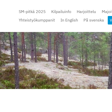
SM-pitkä 2025
Kilpailuinfo
Harjoittelu
Majoi
Yhteistyökumppanit
In English
På svenska
V