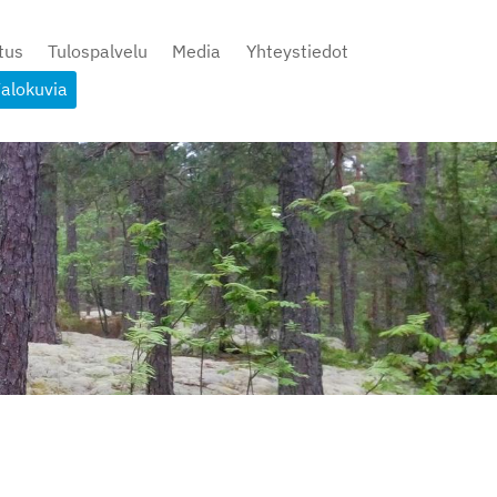
tus
Tulospalvelu
Media
Yhteystiedot
alokuvia