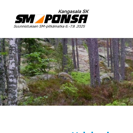
Siirry
sivun
Kangasala SK
sisältöön