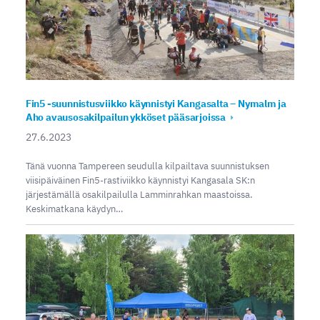
Fin5 -suunnistusviikko käynnistyi Kangasalta – Nymalm ja
Aho avausosakilpailun ykköset pääsarjoissa
27.6.2023
Tänä vuonna Tampereen seudulla kilpailtava suunnistuksen
viisipäiväinen Fin5-rastiviikko käynnistyi Kangasala SK:n
järjestämällä osakilpailulla Lamminrahkan maastoissa.
Keskimatkana käydyn…