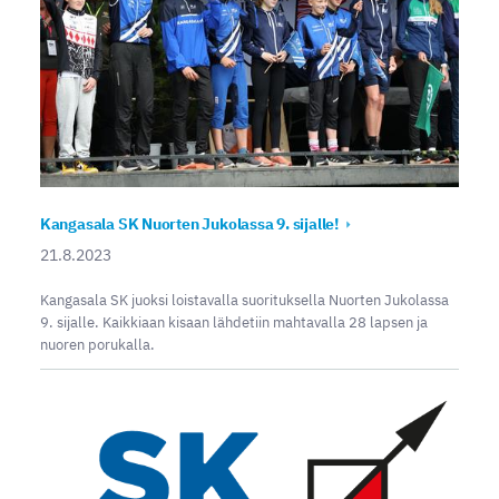
Kangasala SK Nuorten Jukolassa 9. sijalle!
21.8.2023
Kangasala SK juoksi loistavalla suorituksella Nuorten Jukolassa
9. sijalle. Kaikkiaan kisaan lähdetiin mahtavalla 28 lapsen ja
nuoren porukalla.