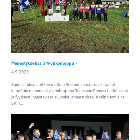
Menestyksekäs SM-viikonloppu
4.9.2023
Suunnistuksen pitkän matkan Suomen mestaruuskilpailut
kilpailtiin menneenä viikonloppuna Joensuun Enossa taidollisesti
ja fyysisesti haastavissa suunnistusmaastoissa. Kotiin tuomisina
SK:n…