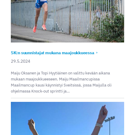
SK:n suunnistajat mukana maajoukkueessa
29.5.2024
Maiju Oksanen ja Topi Hyytiäinen on valittu kevään aikana
mukaan maajoukkueeseen. Maiju Maailmancupissa
Maailmancup kausi käynnistyi Sveitsissä, jossa Maijulla oli
ohjelmassa Knock-out sprintti ja…