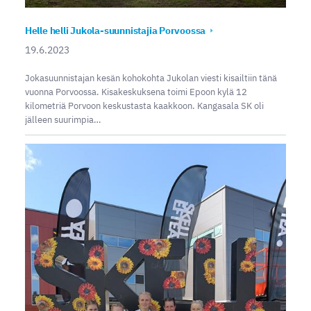
Helle helli Jukola-suunnistajia Porvoossa
19.6.2023
Jokasuunnistajan kesän kohokohta Jukolan viesti kisailtiin tänä
vuonna Porvoossa. Kisakeskuksena toimi Epoon kylä 12
kilometriä Porvoon keskustasta kaakkoon. Kangasala SK oli
jälleen suurimpia…