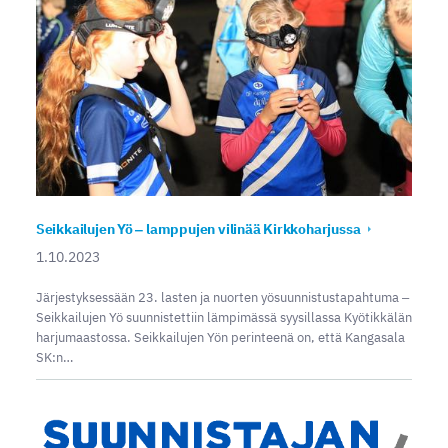
Seikkailujen Yö ‒ lamppujen vilinää Kirkkoharjussa
1.10.2023
Järjestyksessään 23. lasten ja nuorten yösuunnistustapahtuma ‒
Seikkailujen Yö suunnistettiin lämpimässä syysillassa Kyötikkälän
harjumaastossa. Seikkailujen Yön perinteenä on, että Kangasala
SK:n…