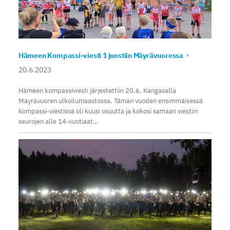
Hämeen Kompassi-viesti 1 juostiin Mäyrävuoressa
20.6.2023
Hämeen kompassiviesti järjestettiin 20.6. Kangasalla
Mäyrävuoren ulkoilumaastossa. Tämän vuoden ensimmäisessä
kompassi-viestissä oli kuusi osuutta ja kokosi samaan viestiin
seurojen alle 14-vuotiaat…