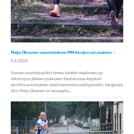
Maiju Oksanen suunnistuksen MM-kisojen varanainen
5.6.2024
Suomen suunnistusliitto nimesi kahden maailmancup-
viikonlopun jälkeen joukkueen Skotlannissa käytäviin
sprinttisuunnistuksen maailmanmestaruuskilpailuihin. Kangasala
SK:n Maiju Oksanen on varasijalla…