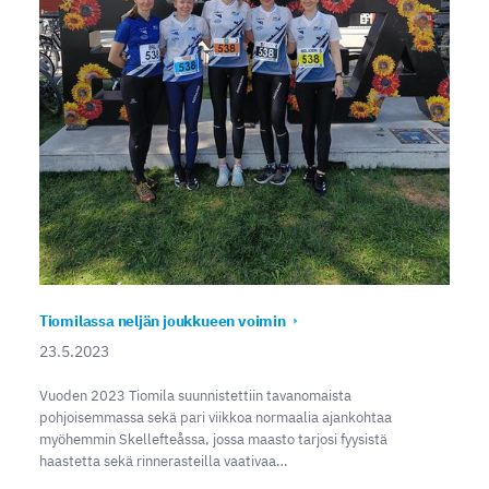
Tiomilassa neljän joukkueen voimin
23.5.2023
Vuoden 2023 Tiomila suunnistettiin tavanomaista
pohjoisemmassa sekä pari viikkoa normaalia ajankohtaa
myöhemmin Skellefteåssa, jossa maasto tarjosi fyysistä
haastetta sekä rinnerasteilla vaativaa…