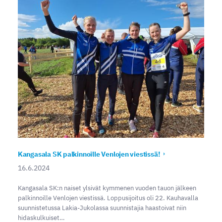
Kangasala SK palkinnoille Venlojen viestissä!
16.6.2024
Kangasala SK:n naiset ylsivät kymmenen vuoden tauon jälkeen
palkinnoille Venlojen viestissä. Loppusijoitus oli 22. Kauhavalla
suunnistetussa Lakia-Jukolassa suunnistajia haastoivat niin
hidaskulkuiset…