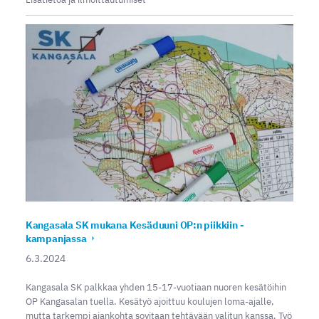
Kangasala SK mukana Kesäduuni OP:n piikkiin -
kampanjassa
6.3.2024
Kangasala SK palkkaa yhden 15-17-vuotiaan nuoren kesätöihin
OP Kangasalan tuella. Kesätyö ajoittuu koulujen loma-ajalle,
mutta tarkempi ajankohta sovitaan tehtävään valitun kanssa. Työ