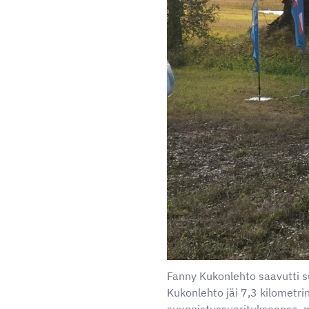
Fanny Kukonlehto saavutti 
Kukonlehto jäi 7,3 kilometrin
suunnistussuoritukseensa, mu