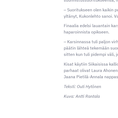
‒ Suoritukseen olen kaikin pu
yltänyt, Kukonlehto sanoi. Vai
Finaalia edelsi lauantain kar
haparoinnista opikseen.
‒ Karsinnassa tuli paljon virh
päätin lähteä tekemään suorit
sitten kun tuli pidempi väli, 
Kisat käytiin Siikaisissa ka
parhaat olivat Laura Ahonen, 
Jaana Pietilä-Annala nappa
Teksti: Outi Hytönen
Kuva: Antti Rantala