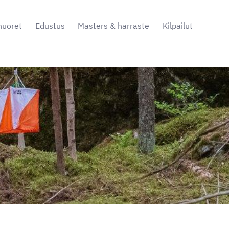
nuoret
Edustus
Masters & harraste
Kilpailut