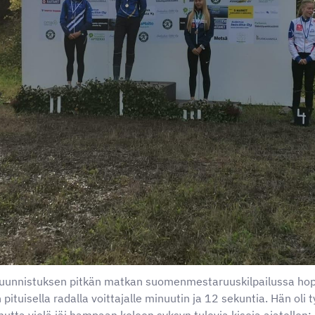
suunnistuksen pitkän matkan suomenmestaruuskilpailussa hop
 pituisella radalla voittajalle minuutin ja 12 sekuntia. Hän oli 
tta vielä jäi hampaan koloon syksyn tulevia kisoja ajatellen: