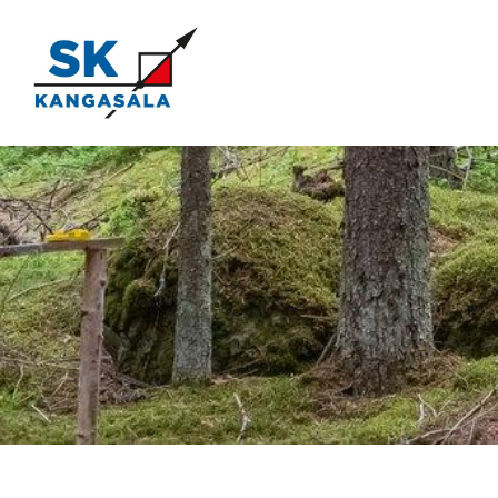
Siirry
sivun
sisältöön
Kangasala SK