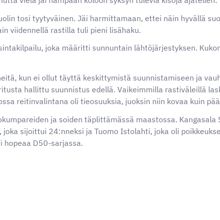
olin tosi tyytyväinen. Jäi harmittamaan, ettei näin hyvällä suo
n viidennellä rastilla tuli pieni lisähaku.
sintakilpailu, joka määritti sunnuntain lähtöjärjestyksen. Kuko
eitä, kun ei ollut täyttä keskittymistä suunnistamiseen ja vauhti
usta hallittu suunnistus edellä. Vaikeimmilla rastiväleillä las
jossa reitinvalintana oli tieosuuksia, juoksin niin kovaa kuin pää
lliokumpareiden ja soiden täplittämässä maastossa. Kangasala 
joka sijoittui 24:nneksi ja Tuomo Istolahti, joka oli poikkeuksel
si hopeaa D50-sarjassa.