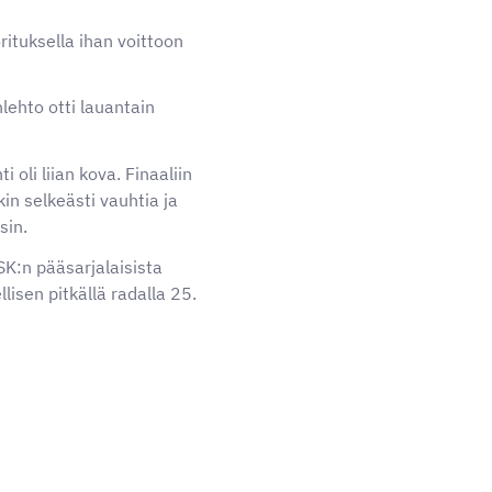
rituksella ihan voittoon
nlehto otti lauantain
 oli liian kova. Finaaliin
kin selkeästi vauhtia ja
sin.
SK:n pääsarjalaisista
lisen pitkällä radalla 25.