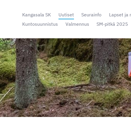
Kangasala SK
Uutiset
Seurainfo
Lapset ja 
Kuntosuunnistus
Valmennus
SM-pitkä 2025