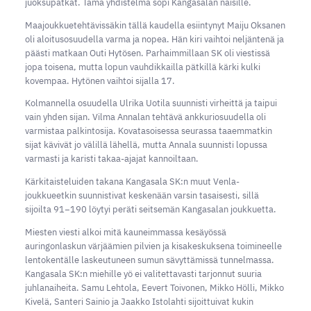
juoksupätkät. Tämä yhdistelmä sopi Kangasalan naisille.
Maajoukkuetehtävissäkin tällä kaudella esiintynyt Maiju Oksanen
oli aloitusosuudella varma ja nopea. Hän kiri vaihtoi neljäntenä ja
päästi matkaan Outi Hytösen. Parhaimmillaan SK oli viestissä
jopa toisena, mutta lopun vauhdikkailla pätkillä kärki kulki
kovempaa. Hytönen vaihtoi sijalla 17.
Kolmannella osuudella Ulrika Uotila suunnisti virheittä ja taipui
vain yhden sijan. Vilma Annalan tehtävä ankkuriosuudella oli
varmistaa palkintosija. Kovatasoisessa seurassa taaemmatkin
sijat kävivät jo välillä lähellä, mutta Annala suunnisti lopussa
varmasti ja karisti takaa-ajajat kannoiltaan.
Kärkitaisteluiden takana Kangasala SK:n muut Venla-
joukkueetkin suunnistivat keskenään varsin tasaisesti, sillä
sijoilta 91−190 löytyi peräti seitsemän Kangasalan joukkuetta.
Miesten viesti alkoi mitä kauneimmassa kesäyössä
auringonlaskun värjäämien pilvien ja kisakeskuksena toimineelle
lentokentälle laskeutuneen sumun sävyttämissä tunnelmassa.
Kangasala SK:n miehille yö ei valitettavasti tarjonnut suuria
juhlanaiheita. Samu Lehtola, Eevert Toivonen, Mikko Hölli, Mikko
Kivelä, Santeri Sainio ja Jaakko Istolahti sijoittuivat kukin