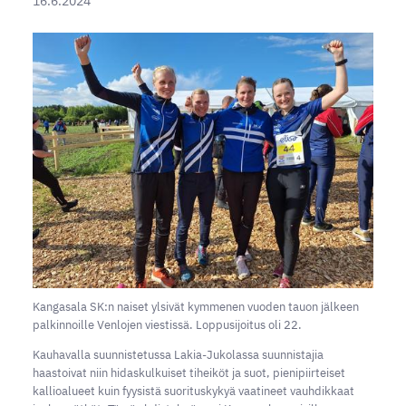
16.6.2024
Kangasala SK:n naiset ylsivät kymmenen vuoden tauon jälkeen
palkinnoille Venlojen viestissä. Loppusijoitus oli 22.
Kauhavalla suunnistetussa Lakia-Jukolassa suunnistajia
haastoivat niin hidaskulkuiset tiheiköt ja suot, pienipiirteiset
kallioalueet kuin fyysistä suorituskykyä vaatineet vauhdikkaat