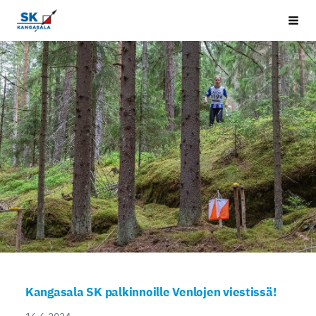
Siirry
Kangasala SK
Vali
sivun
sisältöön
Kangasala SK palkinnoille Venlojen viestissä!