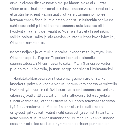
arvelin olevan riittävä näyttö mc-paikkaan. Sekä alku- että
välieriin osui kuitenkin omalle kohdalleni sen verran kovat erät,
että olin henkisesti valmistautunut karsiutumaan jo moneen
kertaan ennen finaalia. Mielestäni onnistuin kuitenkin sopivassa
suhteessa sekä pitämään omaa suunnistusta kasassa että
hyödyntämään muiden vauhtia. Voimia riitti vielä finaaliinkin,
vaikka palautusaika jäi alakaavion kautta tullessa hyvin lyhyeksi,
Oksanen kommentoi.
Karvas neljäs sija vaihtui lauantaina leveään mitalihymyyn, kun
Oksanen sijoittui Espoon Tapiolan keskusta-alueella
suunnistetussa SM-sprintissä toiseksi. Maija Sianoja vei voiton
puolen minuutin erolla, ja Inari Karppinen sijoittui kolmanneksi.
– Henkilökohtaisessa sprintissä oma fyysinen vire oli rankan
knockout-päivän jälkeen arvoitus. Aamun karsinnassa varmistelin
hyväksyttyä finaaliin riittävää suoritusta eikä suunnistus tuntunut
oikein sujuvalta. Iltapäivällä finaalin alkuverryttelyssä juoksu
tuntui väsyneeltä, joten taktiikkana oli lähteä tekemään tarkkaa
työtä suunnistamalla. Mielestäni onnistuin toteuttamaan
erityisesti pitkät reitinvalintavälit sujuvasti ja se riitti lauantaina
koko suunnistusurani ensimmäiseen SM-mitaliin. Vaikka sinänsä
osasinkin odottaa sijoitusta kymmenen parhaan joukkoon, on