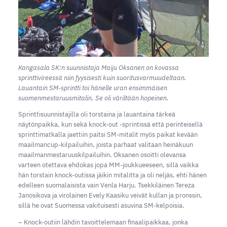
Kangasala SK:n suunnistaja Maiju Oksanen on kovassa
sprinttivireessä niin fyysisesti kuin suoritusvarmuudeltaan.
Lauantain SM-sprintti toi hänelle uran ensimmäisen
suomenmestaruusmitalin. Se oli väriltään hopeinen.
Sprinttisuunnistajilla oli torstaina ja lauantaina tärkeä
näytönpaikka, kun sekä knock-out -sprintissä että perinteisellä
sprinttimatkalla jaettiin paitsi SM-mitalit myös paikat kevään
maailmancup-kilpailuihin, joista parhaat valitaan heinäkuun
maailmanmestaruuskilpailuihin. Oksanen osoitti olevansa
varteen otettava ehdokas jopa MM-joukkueeseen, sillä vaikka
hän torstain knock-outissa jäikin mitalitta ja oli neljäs, ehti hänen
edelleen suomalaisista vain Venla Harju. Tsekkiläinen Tereza
Janosikova ja virolainen Evely Kaasiku veivät kullan ja pronssin,
sillä he ovat Suomessa vakituisesti asuvina SM-kelpoisia.
– Knock-outiin lähdin tavoittelemaan finaalipaikkaa, jonka