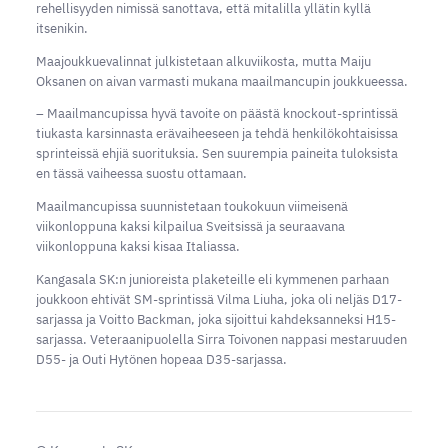
rehellisyyden nimissä sanottava, että mitalilla yllätin kyllä
itsenikin.
Maajoukkuevalinnat julkistetaan alkuviikosta, mutta Maiju
Oksanen on aivan varmasti mukana maailmancupin joukkueessa.
– Maailmancupissa hyvä tavoite on päästä knockout-sprintissä
tiukasta karsinnasta erävaiheeseen ja tehdä henkilökohtaisissa
sprinteissä ehjiä suorituksia. Sen suurempia paineita tuloksista
en tässä vaiheessa suostu ottamaan.
Maailmancupissa suunnistetaan toukokuun viimeisenä
viikonloppuna kaksi kilpailua Sveitsissä ja seuraavana
viikonloppuna kaksi kisaa Italiassa.
Kangasala SK:n junioreista plaketeille eli kymmenen parhaan
joukkoon ehtivät SM-sprintissä Vilma Liuha, joka oli neljäs D17-
sarjassa ja Voitto Backman, joka sijoittui kahdeksanneksi H15-
sarjassa. Veteraanipuolella Sirra Toivonen nappasi mestaruuden
D55- ja Outi Hytönen hopeaa D35-sarjassa.