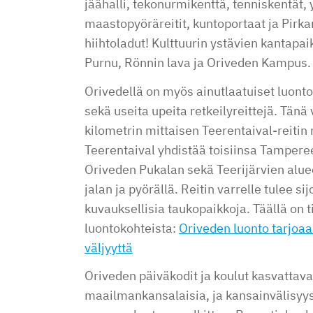
jäähalli, tekonurmikenttä, tenniskentät, 
maastopyöräreitit, kuntoportaat ja Pir
hiihtoladut! Kulttuurin ystävien kantapa
Purnu, Rönnin lava ja Oriveden Kampus.
Orivedellä on myös ainutlaatuiset luont
sekä useita upeita retkeilyreittejä. Tän
kilometrin mittaisen Teerentaival-reitin
Teerentaival yhdistää toisiinsa Tamper
Oriveden Pukalan sekä Teerijärvien aluee
jalan ja pyörällä. Reitin varrelle tulee s
kuvauksellisia taukopaikkoja. Täällä on 
luontokohteista:
Oriveden luonto tarjoaa 
väljyyttä
Oriveden päiväkodit ja koulut kasvattava
maailmankansalaisia, ja kansainvälis