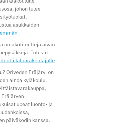
aan alakoululle
sosa, johon tulee
äsityöluokat,
utustua asukkaiden
enemmän
via omakotitontteja aivan
nnepysäkkejä. Tutustu
tontti talonrakentajalle
u? Oriveden Eräjärvi on
eden ainoa kyläkoulu.
vittäistavarakauppa,
, Eräjärven
ukuisat upeat luonto- ja
 uudehkoissa,
en päiväkodin kanssa.