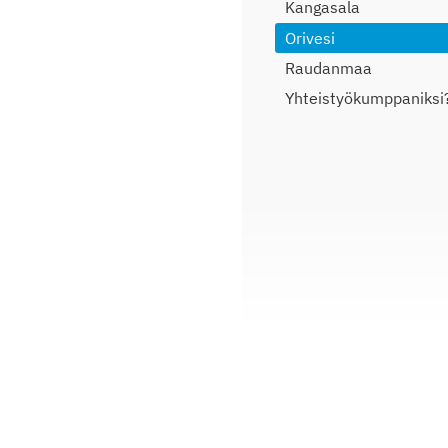
Kangasala
Orivesi
Raudanmaa
Yhteistyökumppaniksi