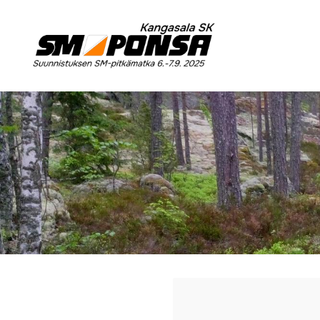
Siirry
sivun
Kangasala SK
sisältöön