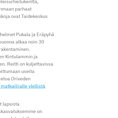
yleisurheilukenttä,
kanmaan parhaat
ikkoja ovat Taidekeskus
ohelmet Pukala ja Eräpyhä
ä vuonna alkaa noin 30
 rakentaminen.
een Kintulammin ja
n. Reitti on kuljettavissa
ijoittumaan useita
tietoa Oriveden
matkailijalle ylellistä
t lapsista
yyskasvatuksemme on