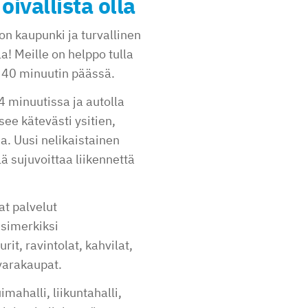
oivallista olla
on kaupunki ja turvallinen
! Meille on helppo tulla
n 40 minuutin päässä.
4 minuutissa ja autolla
ee kätevästi ysitien,
. Uusi nelikaistainen
lä sujuvoittaa liikennettä
at palvelut
esimerkiksi
rit, ravintolat, kahvilat,
avarakaupat.
mahalli, liikuntahalli,