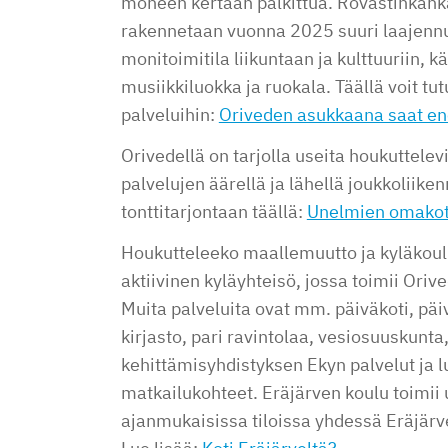
moneen kertaan palkittua. Rovastinkank
rakennetaan vuonna 2025 suuri laajennu
monitoimitila liikuntaan ja kulttuuriin, k
musiikkiluokka ja ruokala. Täällä voit t
palveluihin:
Oriveden asukkaana saat 
Orivedellä on tarjolla useita houkuttele
palvelujen äärellä ja lähellä joukkoliike
tonttitarjontaan täällä:
Unelmien omakoti
Houkutteleeko maallemuutto ja kyläkoul
aktiivinen kyläyhteisö, jossa toimii Oriv
Muita palveluita ovat mm. päiväkoti, päi
kirjasto, pari ravintolaa, vesiosuuskunta
kehittämisyhdistyksen Ekyn palvelut ja l
matkailukohteet. Eräjärven koulu toimii
ajanmukaisissa tiloissa yhdessä Eräjärv