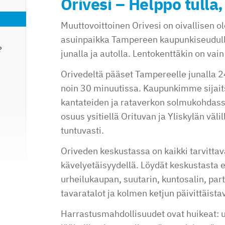
Orivesi – Helppo tulla, 
Muuttovoittoinen Orivesi on oivallisen ol
asuinpaikka Tampereen kaupunkiseudulla
?
junalla ja autolla. Lentokenttäkin on vai
Orivedeltä pääset Tampereelle junalla 2
noin 30 minuutissa. Kaupunkimme sijaits
kantateiden ja rataverkon solmukohdassa
osuus ysitiellä Orituvan ja Yliskylän välil
tuntuvasti.
Oriveden keskustassa on kaikki tarvittav
kävelyetäisyydellä. Löydät keskustasta 
urheilukaupan, suutarin, kuntosalin, partu
tavaratalot ja kolmen ketjun päivittäist
Harrastusmahdollisuudet ovat huikeat: ui