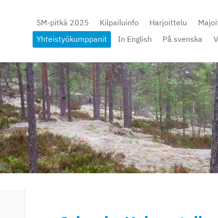
SM-pitkä 2025
Kilpailuinfo
Harjoittelu
Majoi
Yhteistyökumppanit
In English
På svenska
V