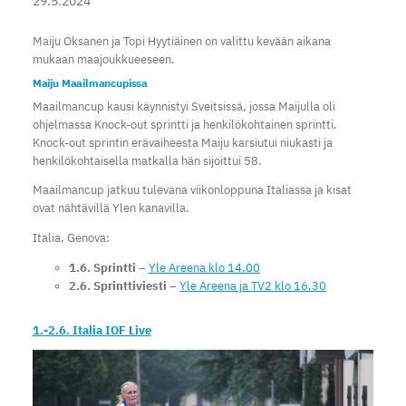
29.5.2024
Maiju Oksanen ja Topi Hyytiäinen on valittu kevään aikana
mukaan maajoukkueeseen.
Maiju Maailmancupissa
Maailmancup kausi käynnistyi Sveitsissä, jossa Maijulla oli
ohjelmassa Knock-out sprintti ja henkilökohtainen sprintti.
Knock-out sprintin erävaiheesta Maiju karsiutui niukasti ja
henkilökohtaisella matkalla hän sijoittui 58.
Maailmancup jatkuu tulevana viikonloppuna Italiassa ja kisat
ovat nähtävillä Ylen kanavilla.
Italia, Genova:
1.6. Sprintti
–
Yle Areena klo 14.00
2.6. Sprinttiviesti
–
Yle Areena ja TV2 klo 16.30
1.-2.6. Italia IOF Live