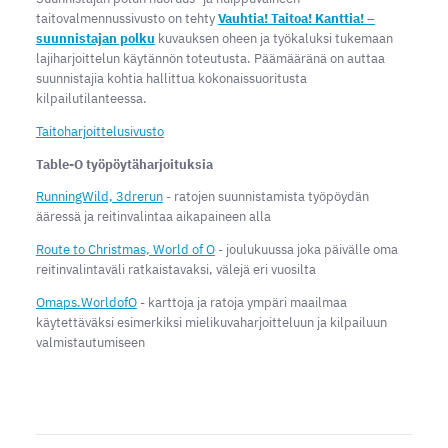
taitovalmennussivusto on tehty
Vauhtia! Taitoa! Kanttia! –
suunnistajan polku
kuvauksen oheen ja työkaluksi tukemaan
lajiharjoittelun käytännön toteutusta. Päämääränä on auttaa
suunnistajia kohtia hallittua kokonaissuoritusta
kilpailutilanteessa.
Taitoharjoittelusivusto
Table-O työpöytäharjoituksia
RunningWild, 3drerun
- ratojen suunnistamista työpöydän
ääressä ja reitinvalintaa aikapaineen alla
Route to Christmas, World of O
- joulukuussa joka päivälle oma
reitinvalintaväli ratkaistavaksi, välejä eri vuosilta
Omaps.WorldofO
- karttoja ja ratoja ympäri maailmaa
käytettäväksi esimerkiksi mielikuvaharjoitteluun ja kilpailuun
valmistautumiseen