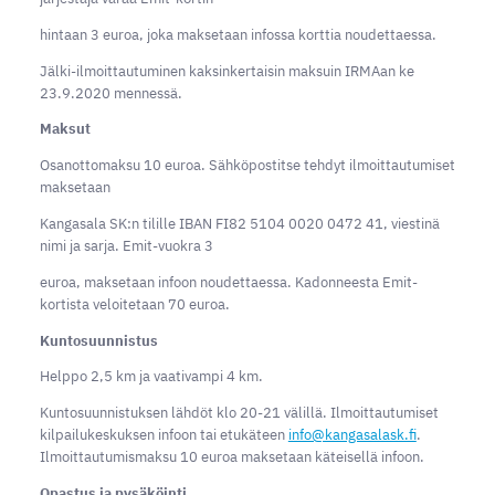
hintaan 3 euroa, joka maksetaan infossa korttia noudettaessa.
Jälki-ilmoittautuminen kaksinkertaisin maksuin IRMAan ke
23.9.2020 mennessä.
Maksut
​Osanottomaksu 10 euroa. Sähköpostitse tehdyt ilmoittautumiset
maksetaan
Kangasala SK:n tilille IBAN FI82 5104 0020 0472 41, viestinä
nimi ja sarja. Emit-vuokra 3
euroa, maksetaan infoon noudettaessa. Kadonneesta Emit-
kortista veloitetaan 70 euroa.
Kuntosuunnistus
Helppo 2,5 km ja vaativampi 4 km.
Kuntosuunnistuksen lähdöt klo 20-21 välillä. Ilmoittautumiset
kilpailukeskuksen infoon tai etukäteen
info@kangasalask.fi
.
Ilmoittautumismaksu 10 euroa maksetaan käteisellä infoon.
Opastus ja pysäköinti