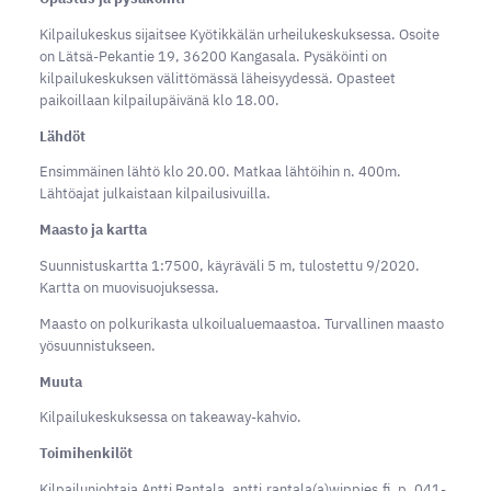
Kilpailukeskus sijaitsee Kyötikkälän urheilukeskuksessa. Osoite
on Lätsä-Pekantie 19, 36200 Kangasala. Pysäköinti on
kilpailukeskuksen välittömässä läheisyydessä. Opasteet
paikoillaan kilpailupäivänä klo 18.00.
Lähdöt
Ensimmäinen lähtö klo 20.00. Matkaa lähtöihin n. 400m.
Lähtöajat julkaistaan kilpailusivuilla.
Maasto ja kartta​
Suunnistuskartta 1:7500, käyräväli 5 m, tulostettu 9/2020.
Kartta on muovisuojuksessa.
Maasto on polkurikasta ulkoilualuemaastoa. Turvallinen maasto
yösuunnistukseen.
Muuta
Kilpailukeskuksessa on takeaway-kahvio.
Toimihenkilöt
Kilpailunjohtaja Antti Rantala, antti.rantala(a)wippies.fi, p. 041-