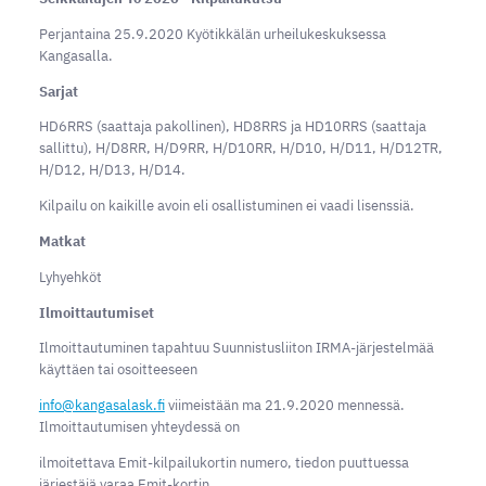
Perjantaina 25.9.2020 Kyötikkälän urheilukeskuksessa
Kangasalla.
Sarjat
HD6RRS (saattaja pakollinen), HD8RRS ja HD10RRS (saattaja
sallittu), H/D8RR, H/D9RR, H/D10RR, H/D10, H/D11, H/D12TR,
H/D12, H/D13, H/D14.
Kilpailu on kaikille avoin eli osallistuminen ei vaadi lisenssiä.
Matkat
​Lyhyehköt
Ilmoittautumiset
Ilmoittautuminen tapahtuu Suunnistusliiton IRMA-järjestelmää
käyttäen tai osoitteeseen
info@kangasalask.fi
viimeistään ma 21.9.2020 mennessä.
Ilmoittautumisen yhteydessä on
ilmoitettava Emit-kilpailukortin numero, tiedon puuttuessa
järjestäjä varaa Emit-kortin