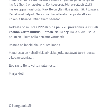
hyvä. Lähellä on asutusta. Korkeuseroja löytyy reilusti tästä
harju-suppamaastosta. Kaikille on ylämäkiä ja alamäkiä luvassa.
Radat ovat helpot. Ne sopivat kaikille aloittelijoista alkaen.
Kokenut lisää vauhtia tekemiseensä!
Tärkeätä on muistaa PPP eli
pidä peukku paikannus
ja KKK eli
käännä kartta kulkusuuntaan.
Näillä ohjeilla ja huolellisella
polkujen lukemisella onnistut varmasti!
Rasteja on lähekkäin. Tarkista koodi!
Maastossa on keltaliivisiä aikuisia, jotka auttavat tarvittaessa
oikeaan suuntaan.
Iloa rasteille toivottaa ratamestari
Marja Molin
©
Kangasala SK