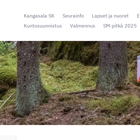
Kangasala SK
Seurainfo
Lapset ja nuoret
E
Kuntosuunnistus
Valmennus
SM-pitkä 2025