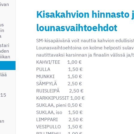
iivan
Kisakahvion hinnasto 
lounasvaihtoehdot
us
in
a
SM-kisapäivänä voit nauttia kahvion edullisis
tari
Lounasvaihtoehtoina on kolme helposti sulava
ahden
nautittavaksi karsinnan ja finaalin välissä ja/
iikan
KAHVI/TEE 1,00 €
PULLA 1,50 €
lää
MUNKKI 1,50 €
SÄMPYLÄ 2,50 €
RUISLEIPÄ 2,50 €
 15
KARKKIPUSSIT 1,00 €
SUKLAA, pieni 0,50 €
SUKLAA, iso 1,50 €
LIMPPARI 2,50 €
an
VESIPULLO 1,50 €
PILLIMEHU 1,00 €