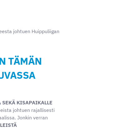
eesta johtuen Huippuliigan
IN TÄMÄN
UVASSA
 SEKÄ KISAPAIKALLE
ista johtuen rajallisesti
aalissa. Jonkin verran
LEISTÄ