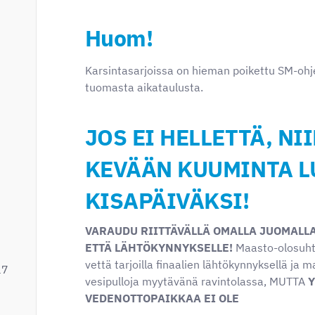
Huom!
Karsintasarjoissa on hieman poikettu SM-ohj
tuomasta aikataulusta.
JOS EI HELLETTÄ, NI
KEVÄÄN KUUMINTA L
KISAPÄIVÄKSI!
VARAUDU RIITTÄVÄLLÄ OMALLA JUOMALLA
ETTÄ LÄHTÖKYNNYKSELLE!
Maasto-olosuhte
vettä tarjoilla finaalien lähtökynnyksellä ja m
17
vesipulloja myytävänä ravintolassa, MUTTA
Y
VEDENOTTOPAIKKAA EI OLE