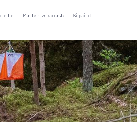
dustus
Masters & harraste
Kilpailut