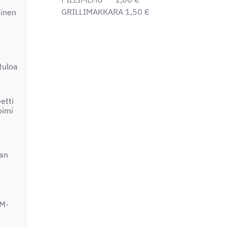
GRILLIMAKKARA 1,50 €
ainen
tuloa
etti
oimi
van
M-