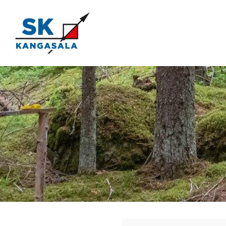
Siirry
sivun
sisältöön
Kangasala SK