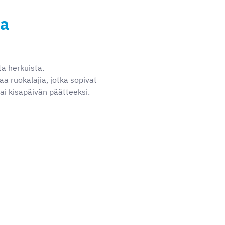
ja
ta herkuista.
a ruokalajia, jotka sopivat
tai kisapäivän päätteeksi.