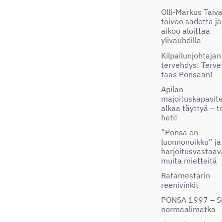
Olli-Markus Taiv
toivoo sadetta ja
aikoo aloittaa
ylivauhdilla
Kilpailunjohtajan
tervehdys: Terve
taas Ponsaan!
Apilan
majoituskapasite
alkaa täyttyä – t
heti!
”Ponsa on
luonnonoikku” ja
harjoitusvastaa
muita mietteitä
Ratamestarin
reenivinkit
PONSA 1997 – S
normaalimatka