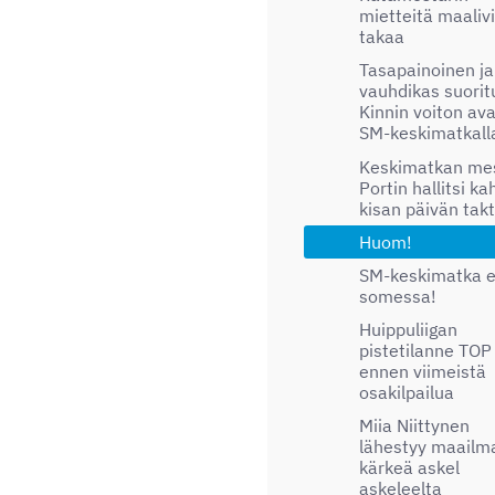
mietteitä maaliv
takaa
Tasapainoinen ja
vauhdikas suorit
Kinnin voiton ava
SM-keskimatkall
Keskimatkan mes
Portin hallitsi k
kisan päivän takt
Huom!
SM-keskimatka e
somessa!
Huippuliigan
pistetilanne TOP
ennen viimeistä
osakilpailua
Miia Niittynen
lähestyy maailm
kärkeä askel
askeleelta