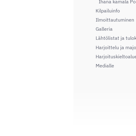
Ihana kamala P
Kilpailuinfo
Ilmoittautuminen
Galleria
Lähtölistat ja tulo
Harjoittelu ja majo
Harjoituskieltoalu
Medialle