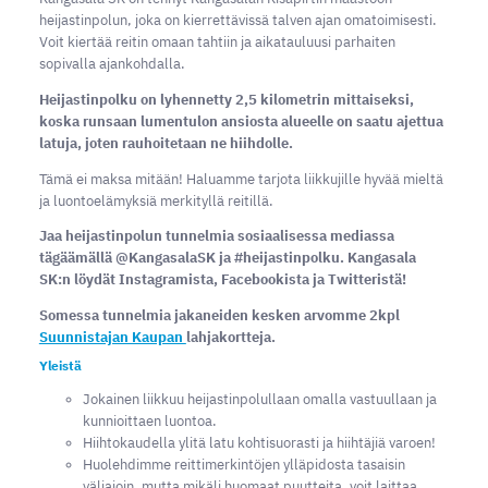
heijastinpolun, joka on kierrettävissä talven ajan omatoimisesti.
Voit kiertää reitin omaan tahtiin ja aikatauluusi parhaiten
sopivalla ajankohdalla.
Heijastinpolku on lyhennetty 2,5 kilometrin mittaiseksi,
koska runsaan lumentulon ansiosta alueelle on saatu ajettua
latuja, joten rauhoitetaan ne hiihdolle.
Tämä ei maksa mitään! Haluamme tarjota liikkujille hyvää mieltä
ja luontoelämyksiä merkityllä reitillä.
Jaa heijastinpolun tunnelmia sosiaalisessa mediassa
tägäämällä @KangasalaSK ja #heijastinpolku. Kangasala
SK:n löydät Instagramista, Facebookista ja Twitteristä!
Somessa tunnelmia jakaneiden kesken arvomme 2kpl
Suunnistajan Kaupan
lahjakortteja.
Yleistä
Jokainen liikkuu heijastinpolullaan omalla vastuullaan ja
kunnioittaen luontoa.
Hiihtokaudella ylitä latu kohtisuorasti ja hiihtäjiä varoen!
Huolehdimme reittimerkintöjen ylläpidosta tasaisin
väliajoin, mutta mikäli huomaat puutteita, voit laittaa