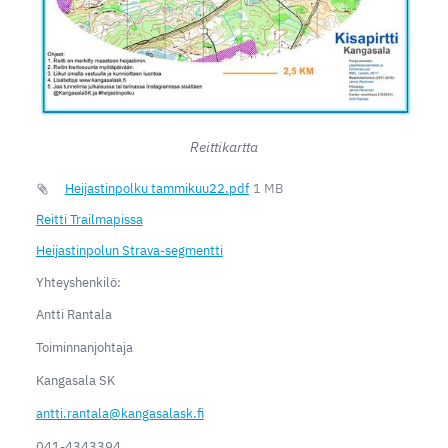
Reittikartta
Heijastinpolku tammikuu22.pdf
1 MB
Reitti Trailmapissa
Heijastinpolun Strava-segmentti
⁠⁠⁠⁠⁠⁠⁠
Yhteyshenkilö:
Antti Rantala
Toiminnanjohtaja
Kangasala SK
antti.rantala@kangasalask.fi
041-4343394