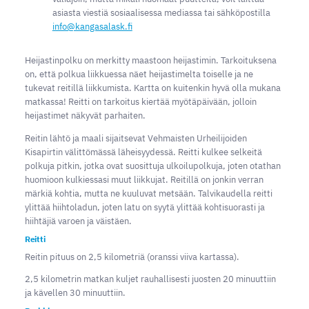
asiasta viestiä sosiaalisessa mediassa tai sähköpostilla
info@kangasalask.fi
Heijastinpolku on merkitty maastoon heijastimin. Tarkoituksena
on, että polkua liikkuessa näet heijastimelta toiselle ja ne
tukevat reitillä liikkumista. Kartta on kuitenkin hyvä olla mukana
matkassa! Reitti on tarkoitus kiertää myötäpäivään, jolloin
heijastimet näkyvät parhaiten.
Reitin lähtö ja maali sijaitsevat Vehmaisten Urheilijoiden
Kisapirtin välittömässä läheisyydessä. Reitti kulkee selkeitä
polkuja pitkin, jotka ovat suosittuja ulkoilupolkuja, joten otathan
huomioon kulkiessasi muut liikkujat. Reitillä on jonkin verran
märkiä kohtia, mutta ne kuuluvat metsään. Talvikaudella reitti
ylittää hiihtoladun, joten latu on syytä ylittää kohtisuorasti ja
hiihtäjiä varoen ja väistäen.
Reitti
Reitin pituus on 2,5 kilometriä (oranssi viiva kartassa).
2,5 kilometrin matkan kuljet rauhallisesti juosten 20 minuuttiin
ja kävellen 30 minuuttiin.