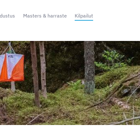
dustus
Masters & harraste
Kilpailut