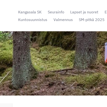
Kangasala SK
Seurainfo
Lapset ja nuoret
E
Kuntosuunnistus
Valmennus
SM-pitkä 2025