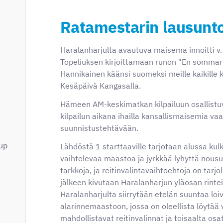
Ratamestarin lausunt
Haralanharjulta avautuva maisema innoitti v
Topeliuksen kirjoittamaan runon "En sommarda
Hannikainen käänsi suomeksi meille kaikille k
Kesäpäivä Kangasalla.
Hämeen AM-keskimatkan kilpailuun osallistu
kilpailun aikana ihailla kansallismaisemia va
suunnistustehtävään.
up
Lähdöstä 1 starttaaville tarjotaan alussa ku
vaihtelevaa maastoa ja jyrkkää lyhyttä nousu
tarkkoja, ja reitinvalintavaihtoehtoja on tarjol
jälkeen kivutaan Haralanharjun yläosan rinteisi
Haralanharjulta siirrytään etelän suuntaa loi
alarinnemaastoon, jossa on oleellista löytä
mahdollistavat reitinvalinnat ja toisaalta osa