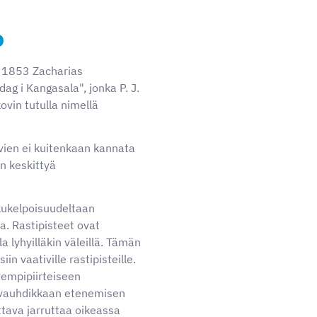
o
. 1853 Zacharias
g i Kangasala", jonka P. J.
ovin tutulla nimellä
vien ei kuitenkaan kannata
an keskittyä
lkukelpoisuudeltaan
a. Rastipisteet ovat
la lyhyilläkin väleillä. Tämän
in vaativille rastipisteille.
vempipiirteiseen
ä vauhdikkaan etenemisen
ttava jarruttaa oikeassa