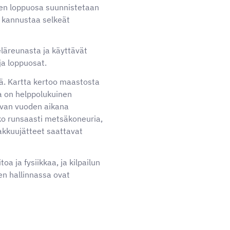
ojen loppuosa suunnistetaan
 kannustaa selkeät
läreunasta ja käyttävät
ja loppuosat.
ä. Kartta kertoo maastosta
a on helppolukuinen
uvan vuoden aikana
ko runsaasti metsäkoneuria,
akkuujätteet saattavat
a ja fysiikkaa, ja kilpailun
en hallinnassa ovat