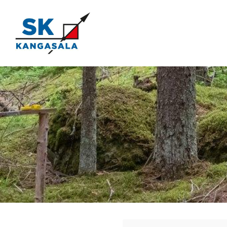
Siirry
sivun
sisältöön
Kangasala SK