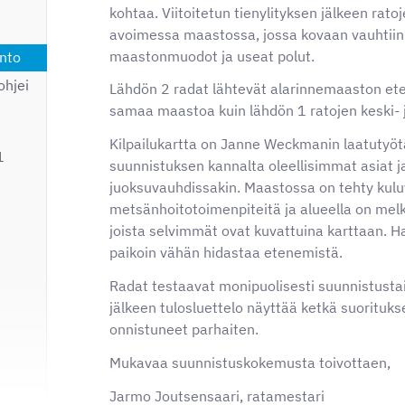
kohtaa. Viitoitetun tienylityksen jälkeen rat
avoimessa maastossa, jossa kovaan vauhtiin
maastonmuodot ja useat polut.
nto
ohjei
Lähdön 2 radat lähtevät alarinnemaaston ete
samaa maastoa kuin lähdön 1 ratojen keski- 
Kilpailukartta on Janne Weckmanin laatutyöt
1
suunnistuksen kannalta oleellisimmat asiat j
juoksuvauhdissakin. Maastossa on tehty kul
metsänhoitotoimenpiteitä ja alueella on mel
joista selvimmät ovat kuvattuina karttaan. H
paikoin vähän hidastaa etenemistä.
Radat testaavat monipuolisesti suunnistustaito
jälkeen tulosluettelo näyttää ketkä suorituks
onnistuneet parhaiten.
Mukavaa suunnistuskokemusta toivottaen,
Jarmo Joutsensaari, ratamestari