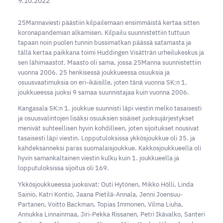
9.10.2022
25Mannaviesti päästiin kilpailemaan ensimmäistä kertaa sitten
koronapandemian alkamisen. Kilpailu suunnistettiin tuttuun
tapaan noin puolen tunnin bussimatkan päässä satamasta ja
tällä kertaa paikkana toimi Huddingen Visätträn urheilukeskus ja
sen lähimaastot. Maasto oli sama, jossa 25Manna suunnistettiin
vuonna 2006. 25 henkisessä joukkueessa osuuksia ja
osuusvaatimuksia on eri-ikäisille, joten tänä vuonna SK:n 1.
joukkueessa juoksi 9 samaa suunnistajaa kuin vuonna 2006.
Kangasala SK:n 1. joukkue suunnisti läpi viestin melko tasaisesti
ja osuusvalintojen lisäksi osuuksien sisäiset juoksujärjestykset
menivät suhteellisen hyvin kohdilleen, joten sijoitukset nousivat
tasaisesti läpi viestin. Lopputuloksissa ykkösjoukkue oli 35. ja
kahdeksanneksi paras suomalaisjoukkue. Kakkosjoukkueella oli
hyvin samankaltainen viestin kulku kuin 1. joukkueella ja
lopputuloksissa sijoitus oli 169.
Ykkösjoukkueessa juoksivat: Outi Hytönen, Mikko Hölli, Linda
Sainio, Katri Kontio, Jaana Pietilä-Annala, Jenni Joensuu-
Partanen, Voitto Backman, Topias Immonen, Vilma Liuha,
Annukka Linnainmaa, Jiri-Pekka Rissanen, Petri Ikävalko, Santeri