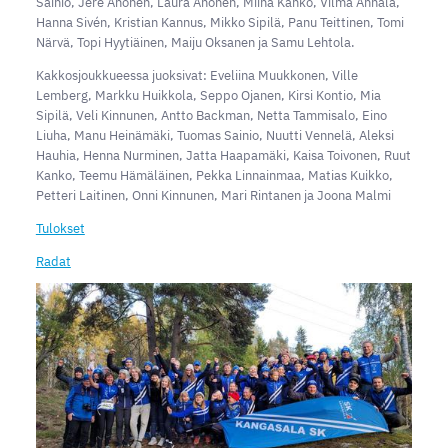
Sainio, Jere Ahonen, Laura Ahonen, Miina Kanko, Vilma Annala,
Hanna Sivén, Kristian Kannus, Mikko Sipilä, Panu Teittinen, Tomi
Närvä, Topi Hyytiäinen, Maiju Oksanen ja Samu Lehtola.
Kakkosjoukkueessa juoksivat: Eveliina Muukkonen, Ville
Lemberg, Markku Huikkola, Seppo Ojanen, Kirsi Kontio, Mia
Sipilä, Veli Kinnunen, Antto Backman, Netta Tammisalo, Eino
Liuha, Manu Heinämäki, Tuomas Sainio, Nuutti Vennelä, Aleksi
Hauhia, Henna Nurminen, Jatta Haapamäki, Kaisa Toivonen, Ruut
Kanko, Teemu Hämäläinen, Pekka Linnainmaa, Matias Kuikko,
Petteri Laitinen, Onni Kinnunen, Mari Rintanen ja Joona Malmi
Tulokset
Radat