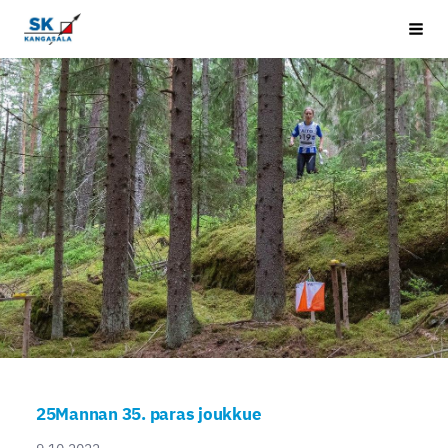
Siirry
Kangasala SK
Vali
sivun
sisältöön
25Mannan 35. paras joukkue