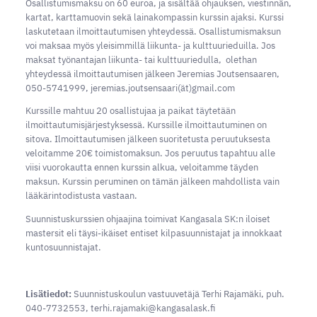
Osallistumismaksu on 60 euroa, ja sisältää ohjauksen, viestinnän,
kartat, karttamuovin sekä lainakompassin kurssin ajaksi. Kurssi
laskutetaan ilmoittautumisen yhteydessä. Osallistumismaksun
voi maksaa myös yleisimmillä liikunta- ja kulttuurieduilla. Jos
maksat työnantajan liikunta- tai kulttuuriedulla, olethan
yhteydessä ilmoittautumisen jälkeen Jeremias Joutsensaaren,
050-5741999, jeremias.joutsensaari(ät)gmail.com
Kurssille mahtuu 20 osallistujaa ja paikat täytetään
ilmoittautumisjärjestyksessä. Kurssille ilmoittautuminen on
sitova. Ilmoittautumisen jälkeen suoritetusta peruutuksesta
veloitamme 20€ toimistomaksun. Jos peruutus tapahtuu alle
viisi vuorokautta ennen kurssin alkua, veloitamme täyden
maksun. Kurssin peruminen on tämän jälkeen mahdollista vain
lääkärintodistusta vastaan.
Suunnistuskurssien ohjaajina toimivat Kangasala SK:n iloiset
mastersit eli täysi-ikäiset entiset kilpasuunnistajat ja innokkaat
kuntosuunnistajat.
Lisätiedot:
Suunnistuskoulun vastuuvetäjä Terhi Rajamäki, puh.
040-7732553, terhi.rajamaki@kangasalask.fi