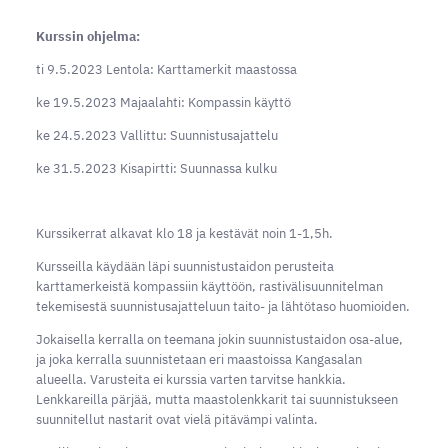
Kurssin ohjelma:
ti 9.5.2023 Lentola: Karttamerkit maastossa
ke 19.5.2023 Majaalahti: Kompassin käyttö
ke 24.5.2023 Vallittu: Suunnistusajattelu
ke 31.5.2023 Kisapirtti: Suunnassa kulku
Kurssikerrat alkavat klo 18 ja kestävät noin 1-1,5h.
Kursseilla käydään läpi suunnistustaidon perusteita
karttamerkeistä kompassiin käyttöön, rastivälisuunnitelman
tekemisestä suunnistusajatteluun taito- ja lähtötaso huomioiden.
Jokaisella kerralla on teemana jokin suunnistustaidon osa-alue,
ja joka kerralla suunnistetaan eri maastoissa Kangasalan
alueella. Varusteita ei kurssia varten tarvitse hankkia.
Lenkkareilla pärjää, mutta maastolenkkarit tai suunnistukseen
suunnitellut nastarit ovat vielä pitävämpi valinta.