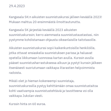
29.4.2023
Kangasala SK:n aikuisten suunnistuskurssi jälleen keväällä 2023!
Mukaan mahtuu 20 ensimmäistä ilmoittautunutta.
Kangasala SK järjestää keväällä 2023 aikuisten
suunnistuskurssin; kerro aiemmasta suunnistustaustastasi, niin
pystymme kohdistamaan ohjausta oikeanlaisille taitotasoille.
Aikuisten suunnistuskurssi sopii kaikenkuntoisille henkilöille,
jotka ottavat ensiaskelia suunnistuksen parissa ja haluavat
opetella liikkumaan luonnossa kartan avulla. Kurssin avulla
pääset suunnistusharrastuksessa alkuun ja pystyt kurssin jälkeen
itsenäisesti suoriutumaan vaikkapa iltarastien helpoimmista
radoista.
Mikäli olet jo hieman kokeneempi suunnistaja,
suunnistuskurssilla pystyy kehittämään omaa suunnistustaitoa
kohti vaativampia suunnistustehtäviä ja tavoitteena voi olla
vaikkapa Jukolan viesti.
Kurssin hinta on 60 euroa.