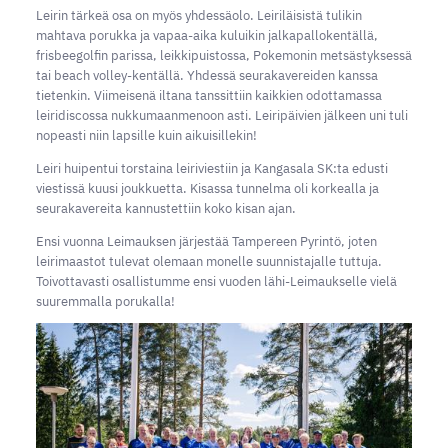
Leirin tärkeä osa on myös yhdessäolo. Leiriläisistä tulikin
mahtava porukka ja vapaa-aika kuluikin jalkapallokentällä,
frisbeegolfin parissa, leikkipuistossa, Pokemonin metsästyksessä
tai beach volley-kentällä. Yhdessä seurakavereiden kanssa
tietenkin. Viimeisenä iltana tanssittiin kaikkien odottamassa
leiridiscossa nukkumaanmenoon asti. Leiripäivien jälkeen uni tuli
nopeasti niin lapsille kuin aikuisillekin!
Leiri huipentui torstaina leiriviestiin ja Kangasala SK:ta edusti
viestissä kuusi joukkuetta. Kisassa tunnelma oli korkealla ja
seurakavereita kannustettiin koko kisan ajan.
Ensi vuonna Leimauksen järjestää Tampereen Pyrintö, joten
leirimaastot tulevat olemaan monelle suunnistajalle tuttuja.
Toivottavasti osallistumme ensi vuoden lähi-Leimaukselle vielä
suuremmalla porukalla!