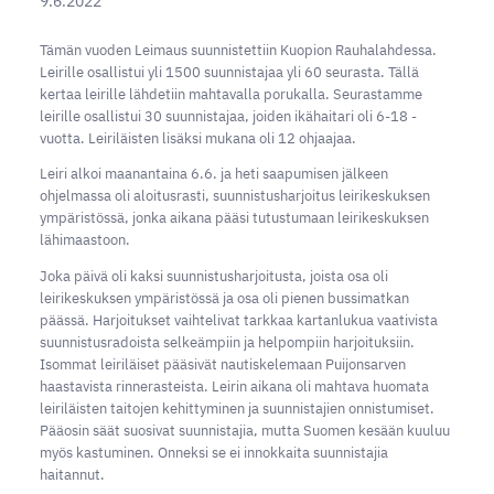
9.6.2022
Tämän vuoden Leimaus suunnistettiin Kuopion Rauhalahdessa.
Leirille osallistui yli 1500 suunnistajaa yli 60 seurasta. Tällä
kertaa leirille lähdetiin mahtavalla porukalla. Seurastamme
leirille osallistui 30 suunnistajaa, joiden ikähaitari oli 6-18 -
vuotta. Leiriläisten lisäksi mukana oli 12 ohjaajaa.
Leiri alkoi maanantaina 6.6. ja heti saapumisen jälkeen
ohjelmassa oli aloitusrasti, suunnistusharjoitus leirikeskuksen
ympäristössä, jonka aikana pääsi tutustumaan leirikeskuksen
lähimaastoon.
Joka päivä oli kaksi suunnistusharjoitusta, joista osa oli
leirikeskuksen ympäristössä ja osa oli pienen bussimatkan
päässä. Harjoitukset vaihtelivat tarkkaa kartanlukua vaativista
suunnistusradoista selkeämpiin ja helpompiin harjoituksiin.
Isommat leiriläiset pääsivät nautiskelemaan Puijonsarven
haastavista rinnerasteista. Leirin aikana oli mahtava huomata
leiriläisten taitojen kehittyminen ja suunnistajien onnistumiset.
Pääosin säät suosivat suunnistajia, mutta Suomen kesään kuuluu
myös kastuminen. Onneksi se ei innokkaita suunnistajia
haitannut.