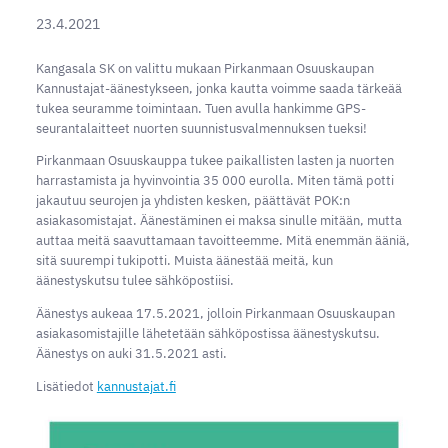
23.4.2021
Kangasala SK on valittu mukaan Pirkanmaan Osuuskaupan
Kannustajat-äänestykseen, jonka kautta voimme saada tärkeää
tukea seuramme toimintaan. Tuen avulla hankimme GPS-
seurantalaitteet nuorten suunnistusvalmennuksen tueksi!
Pirkanmaan Osuuskauppa tukee paikallisten lasten ja nuorten
harrastamista ja hyvinvointia 35 000 eurolla. Miten tämä potti
jakautuu seurojen ja yhdisten kesken, päättävät POK:n
asiakasomistajat. Äänestäminen ei maksa sinulle mitään, mutta
auttaa meitä saavuttamaan tavoitteemme. Mitä enemmän ääniä,
sitä suurempi tukipotti. Muista äänestää meitä, kun
äänestyskutsu tulee sähköpostiisi.
Äänestys aukeaa 17.5.2021, jolloin Pirkanmaan Osuuskaupan
asiakasomistajille lähetetään sähköpostissa äänestyskutsu.
Äänestys on auki 31.5.2021 asti.
Lisätiedot
kannustajat.fi