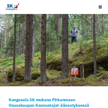
Siirry
Kangasala SK
Vali
sivun
sisältöön
Kangasala SK mukana Pirkanmaan
Osuuskaupan Kannustajat-äänestyksessä