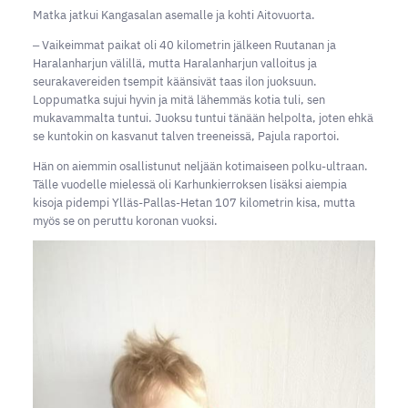
Matka jatkui Kangasalan asemalle ja kohti Aitovuorta.
‒ Vaikeimmat paikat oli 40 kilometrin jälkeen Ruutanan ja
Haralanharjun välillä, mutta Haralanharjun valloitus ja
seurakavereiden tsempit käänsivät taas ilon juoksuun.
Loppumatka sujui hyvin ja mitä lähemmäs kotia tuli, sen
mukavammalta tuntui. Juoksu tuntui tänään helpolta, joten ehkä
se kuntokin on kasvanut talven treeneissä, Pajula raportoi.
Hän on aiemmin osallistunut neljään kotimaiseen polku-ultraan.
Tälle vuodelle mielessä oli Karhunkierroksen lisäksi aiempia
kisoja pidempi Ylläs-Pallas-Hetan 107 kilometrin kisa, mutta
myös se on peruttu koronan vuoksi.