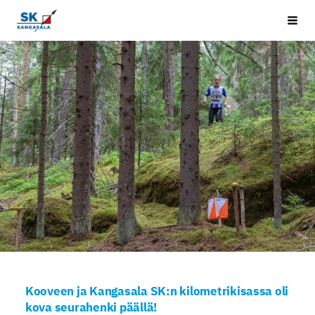
Siirry
Kangasala SK
Vali
sivun
sisältöön
Kooveen ja Kangasala SK:n kilometrikisassa oli
kova seurahenki päällä!