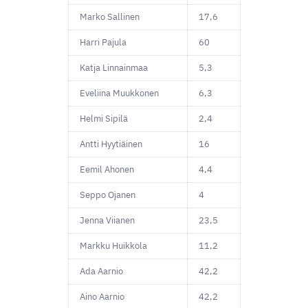
Marko Sallinen
17,6
Harri Pajula
60
Katja Linnainmaa
5,3
Eveliina Muukkonen
6,3
Helmi Sipilä
2,4
Antti Hyytiäinen
16
Eemil Ahonen
4,4
Seppo Ojanen
4
Jenna Viianen
23,5
Markku Huikkola
11,2
Ada Aarnio
42,2
Aino Aarnio
42,2