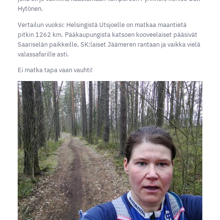
Hytönen.
Vertailun vuoksi: Helsingistä Utsjoelle on matkaa maantietä
pitkin 1262 km. Pääkaupungista katsoen kooveelaiset pääsivät
Saariselän paikkeille, SK:laiset Jäämeren rantaan ja vaikka vielä
valassafarille asti.
Ei matka tapa vaan vauhti!