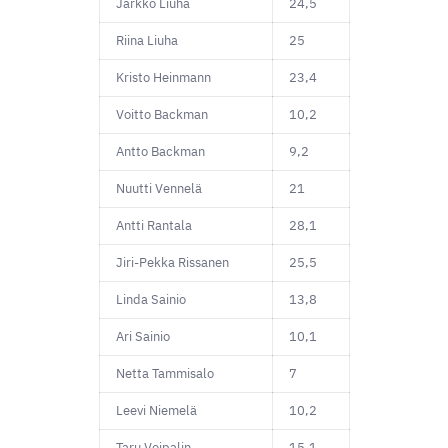
Jarkko Liuha
24,5
Riina Liuha
25
Kristo Heinmann
23,4
Voitto Backman
10,2
Antto Backman
9,2
Nuutti Vennelä
21
Antti Rantala
28,1
Jiri-Pekka Rissanen
25,5
Linda Sainio
13,8
Ari Sainio
10,1
Netta Tammisalo
7
Leevi Niemelä
10,2
Taru Voipalin
15,1