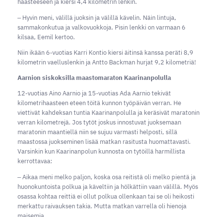
haasteeseen ja kiersi 4,4 kilometrin lenkin.
‒ Hyvin meni, välillä juoksin ja välillä kävelin. Näin lintuja,
sammakonkutua ja valkovuokkoja. Pisin lenkki on varmaan 6
kilsaa, Eemil kertoo.
Niin ikään 6-vuotias Karri Kontio kiersi äitinsä kanssa peräti 8,9
kilometrin vaelluslenkin ja Antto Backman hurjat 9,2 kilometriä!
Aarnion siskoksilla maastomaraton Kaarinanpolulla
12-vuotias Aino Aarnio ja 15-vuotias Ada Aarnio tekivät
kilometrihaasteen eteen töitä kunnon työpäivän verran. He
viettivät kahdeksan tuntia Kaarinanpolulla ja keräsivät maratonin
verran kilometrejä. Jos tytöt joskus innostuvat juoksemaan
maratonin maantiellä niin se sujuu varmasti helposti, sillä
maastossa juokseminen lisää matkan rasitusta huomattavasti.
Varsinkin kun Kaarinanpolun kunnosta on tytöillä harmillista
kerrottavaa:
‒ Aikaa meni melko paljon, koska osa reitistä oli melko pientä ja
huonokuntoista polkua ja käveltiin ja hölkättiin vaan välillä. Myös
osassa kohtaa reittiä ei ollut polkua ollenkaan tai se oli heikosti
merkattu raivauksen takia. Mutta matkan varrella oli hienoja
maisemia.