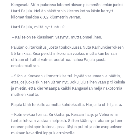
Kangasala SK:n joukoissa kilometrikisan pisimmän lenkin juoksi
Harri Pajula. Neljän näkötornin kierros kotoa käsin kerrytti
kilometrisaldoa 60,2 kilometrin verran.
Harri Pajula, miltä nyt tuntuu?
‒ Kai se on se klassinen: väsynyt, mutta onnellinen.
Pajulan oli tarkoitus juosta toukokuussa Nuta Karhunkierroksen
55 km kisa. Kisa peruttiin koronan vuoksi, mutta kun kerran
ultraan oli tullut valmistauduttua, halusi Pajula juosta
omatoimiultran.
‒ SK:n ja Kooveen kilometrikisa tuli hyvään saumaan ja päätin,
että jos juoksiskin sen ultran nyt. Joku juju siihen vaan piti keksiä
ja mietin, että kierretäänpä kaikki Kangasalan neljä näkötornia
mutkien kautta.
Pajula lähti lenkille aamulla kahdeksalta. Harjuilla oli hiljaista.
‒ Kolme ekaa tornia, Kirkkoharju, Keisarinharju ja Vehoniemi
tuntui tulevan vastaan helposti. Sitten käännyin takaisin ja tein
nopean pitstopin kotona, jossa täytin pullot ja otin avopuolison
mukaan kaveriksi loppukierrokselle.