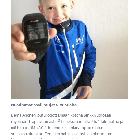
Nuorimmat osallistujat 6-vuotiaita
Eemil Ahonen joutui odottamaan kotona lenkkivuoroaan
myöhään iltapäivään asti. Äiti juoksi aamulla 25,4 kilometriä ja
isä heti perään 30,1 kilometrin lenkin. Hippokoulun
suunnistuskonkari Eemilkin halusi osallistua koko seuran