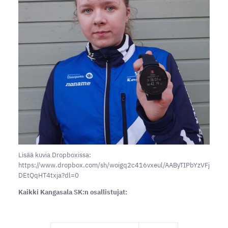
Lisää kuvia Dropboxissa:
https://www.dropbox.com/sh/woigq2c416vxeul/AAByTIPbYzVFj
DEtQqHT4txja?dl=0
Kaikki Kangasala SK:n osallistujat: