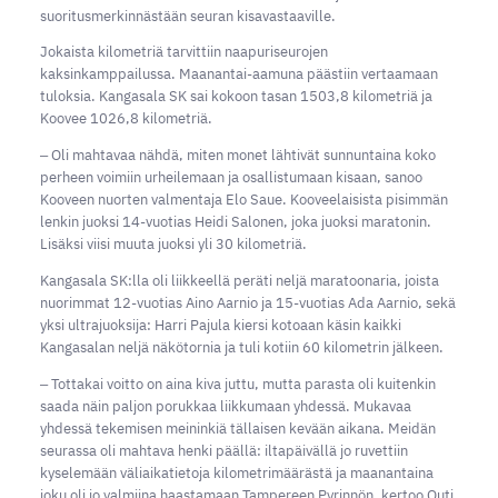
suoritusmerkinnästään seuran kisavastaaville.
Jokaista kilometriä tarvittiin naapuriseurojen
kaksinkamppailussa. Maanantai-aamuna päästiin vertaamaan
tuloksia. Kangasala SK sai kokoon tasan 1503,8 kilometriä ja
Koovee 1026,8 kilometriä.
‒ Oli mahtavaa nähdä, miten monet lähtivät sunnuntaina koko
perheen voimiin urheilemaan ja osallistumaan kisaan, sanoo
Kooveen nuorten valmentaja Elo Saue. Kooveelaisista pisimmän
lenkin juoksi 14-vuotias Heidi Salonen, joka juoksi maratonin.
Lisäksi viisi muuta juoksi yli 30 kilometriä.
Kangasala SK:lla oli liikkeellä peräti neljä maratoonaria, joista
nuorimmat 12-vuotias Aino Aarnio ja 15-vuotias Ada Aarnio, sekä
yksi ultrajuoksija: Harri Pajula kiersi kotoaan käsin kaikki
Kangasalan neljä näkötornia ja tuli kotiin 60 kilometrin jälkeen.
‒ Tottakai voitto on aina kiva juttu, mutta parasta oli kuitenkin
saada näin paljon porukkaa liikkumaan yhdessä. Mukavaa
yhdessä tekemisen meininkiä tällaisen kevään aikana. Meidän
seurassa oli mahtava henki päällä: iltapäivällä jo ruvettiin
kyselemään väliaikatietoja kilometrimäärästä ja maanantaina
joku oli jo valmiina haastamaan Tampereen Pyrinnön, kertoo Outi