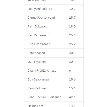
Fanny Kukonlehto
10,3
Jarmo Joutsensaari
25,7
Petri Ikävalko
18,5
Kari Papinsaari
25,2
Sirpa Papinsaari
25,2
Jere Ahonen
30,1
Outi Hytönen
30
Jaana Pietilä-Annala
6
Iida Savolainen
15,6
Panu Teittinen
15,1
Jenni Joensuu-Partanen
42,1
Heimo Lahti
13,1