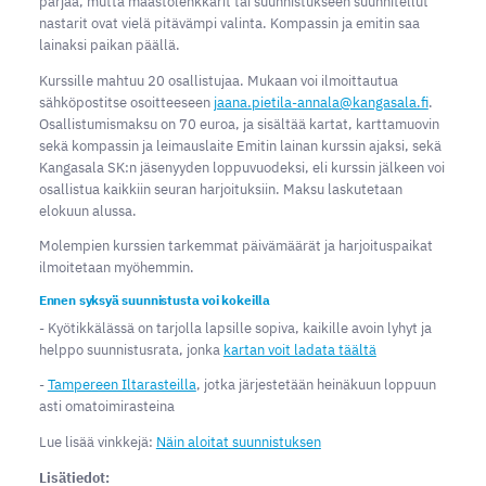
pärjää, mutta maastolenkkarit tai suunnistukseen suunnitellut
nastarit ovat vielä pitävämpi valinta. Kompassin ja emitin saa
lainaksi paikan päällä.
Kurssille mahtuu 20 osallistujaa. Mukaan voi ilmoittautua
sähköpostitse osoitteeseen
jaana.pietila-annala@kangasala.fi
.
Osallistumismaksu on 70 euroa, ja sisältää kartat, karttamuovin
sekä kompassin ja leimauslaite Emitin lainan kurssin ajaksi, sekä
Kangasala SK:n jäsenyyden loppuvuodeksi, eli kurssin jälkeen voi
osallistua kaikkiin seuran harjoituksiin. Maksu laskutetaan
elokuun alussa.
Molempien kurssien tarkemmat päivämäärät ja harjoituspaikat
ilmoitetaan myöhemmin.
Ennen syksyä suunnistusta voi kokeilla
- Kyötikkälässä on tarjolla lapsille sopiva, kaikille avoin lyhyt ja
helppo suunnistusrata, jonka
kartan voit ladata täältä
-
Tampereen Iltarasteilla
, jotka järjestetään heinäkuun loppuun
asti omatoimirasteina
Lue lisää vinkkejä:
Näin aloitat suunnistuksen
Lisätiedot: