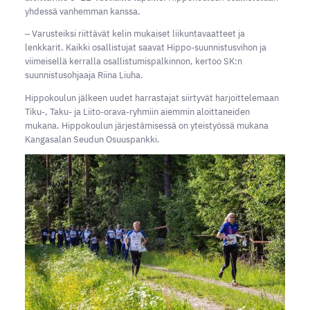
yhdessä vanhemman kanssa.
‒ Varusteiksi riittävät kelin mukaiset liikuntavaatteet ja
lenkkarit. Kaikki osallistujat saavat Hippo-suunnistusvihon ja
viimeisellä kerralla osallistumispalkinnon, kertoo SK:n
suunnistusohjaaja Riina Liuha.
Hippokoulun jälkeen uudet harrastajat siirtyvät harjoittelemaan
Tiku-, Taku- ja Liito-orava-ryhmiin aiemmin aloittaneiden
mukana. Hippokoulun järjestämisessä on yteistyössä mukana
Kangasalan Seudun Osuuspankki.