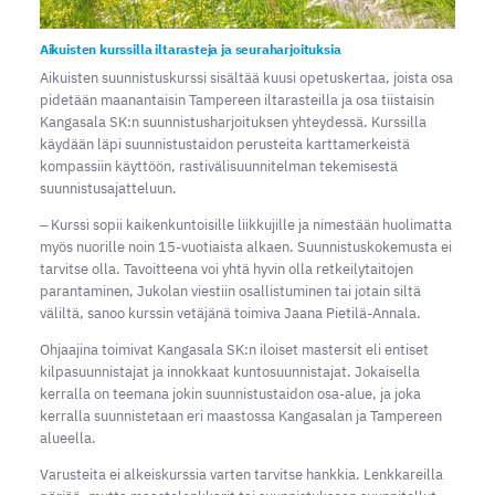
Aikuisten kurssilla iltarasteja ja seuraharjoituksia
Aikuisten suunnistuskurssi sisältää kuusi opetuskertaa, joista osa
pidetään maanantaisin Tampereen iltarasteilla ja osa tiistaisin
Kangasala SK:n suunnistusharjoituksen yhteydessä. Kurssilla
käydään läpi suunnistustaidon perusteita karttamerkeistä
kompassiin käyttöön, rastivälisuunnitelman tekemisestä
suunnistusajatteluun.
‒ Kurssi sopii kaikenkuntoisille liikkujille ja nimestään huolimatta
myös nuorille noin 15-vuotiaista alkaen. Suunnistuskokemusta ei
tarvitse olla. Tavoitteena voi yhtä hyvin olla retkeilytaitojen
parantaminen, Jukolan viestiin osallistuminen tai jotain siltä
väliltä, sanoo kurssin vetäjänä toimiva Jaana Pietilä-Annala.
Ohjaajina toimivat Kangasala SK:n iloiset mastersit eli entiset
kilpasuunnistajat ja innokkaat kuntosuunnistajat. Jokaisella
kerralla on teemana jokin suunnistustaidon osa-alue, ja joka
kerralla suunnistetaan eri maastossa Kangasalan ja Tampereen
alueella.
Varusteita ei alkeiskurssia varten tarvitse hankkia. Lenkkareilla