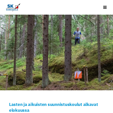
Siirry
Kangasala SK
Vali
sivun
sisältöön
Lasten ja aikuisten suunnistuskoulut alkavat
elokuussa