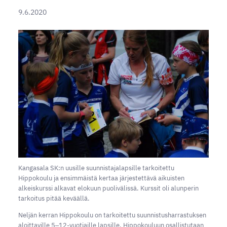
9.6.2020
Kangasala SK:n uusille suunnistajalapsille tarkoitettu
Hippokoulu ja ensimmäistä kertaa järjestettävä aikuisten
alkeiskurssi alkavat elokuun puolivälissä. Kurssit oli alunperin
tarkoitus pitää keväällä.
Neljän kerran Hippokoulu on tarkoitettu suunnistusharrastuksen
aloittaville 5‒12-vuotiaille lapsille. Hippokouluun osallistutaan