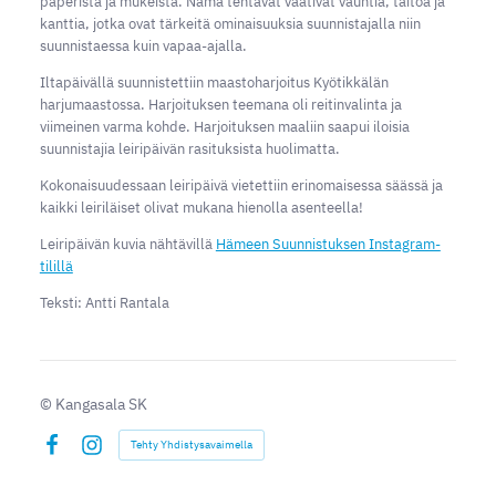
paperista ja mukeista. Nämä tehtävät vaativat vauhtia, taitoa ja
kanttia, jotka ovat tärkeitä ominaisuuksia suunnistajalla niin
suunnistaessa kuin vapaa-ajalla.
Iltapäivällä suunnistettiin maastoharjoitus Kyötikkälän
harjumaastossa. Harjoituksen teemana oli reitinvalinta ja
viimeinen varma kohde. Harjoituksen maaliin saapui iloisia
suunnistajia leiripäivän rasituksista huolimatta.
Kokonaisuudessaan leiripäivä vietettiin erinomaisessa säässä ja
kaikki leiriläiset olivat mukana hienolla asenteella!
Leiripäivän kuvia nähtävillä
Hämeen Suunnistuksen Instagram-
tilillä
Teksti: Antti Rantala
©
Kangasala SK
Tehty Yhdistysavaimella
Facebook
Instagram