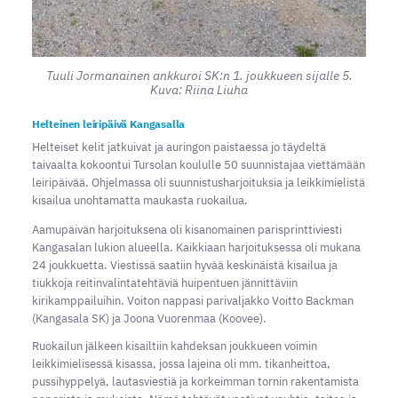
Tuuli Jormanainen ankkuroi SK:n 1. joukkueen sijalle 5.
Kuva: Riina Liuha
Helteinen leiripäivä Kangasalla
Helteiset kelit jatkuivat ja auringon paistaessa jo täydeltä
taivaalta kokoontui Tursolan koululle 50 suunnistajaa viettämään
leiripäivää. Ohjelmassa oli suunnistusharjoituksia ja leikkimielistä
kisailua unohtamatta maukasta ruokailua.
Aamupäivän harjoituksena oli kisanomainen parisprinttiviesti
Kangasalan lukion alueella. Kaikkiaan harjoituksessa oli mukana
24 joukkuetta. Viestissä saatiin hyvää keskinäistä kisailua ja
tiukkoja reitinvalintatehtäviä huipentuen jännittäviin
kirikamppailuihin. Voiton nappasi parivaljakko Voitto Backman
(Kangasala SK) ja Joona Vuorenmaa (Koovee).
Ruokailun jälkeen kisailtiin kahdeksan joukkueen voimin
leikkimielisessä kisassa, jossa lajeina oli mm. tikanheittoa,
pussihyppelyä, lautasviestiä ja korkeimman tornin rakentamista