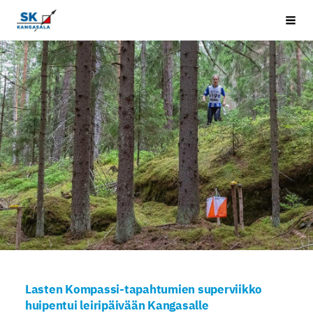
Siirry
Kangasala SK
Vali
sivun
sisältöön
Lasten Kompassi-tapahtumien superviikko
huipentui leiripäivään Kangasalle