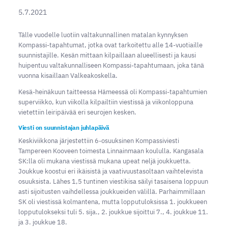
5.7.2021
Tälle vuodelle luotiin valtakunnallinen matalan kynnyksen
Kompassi-tapahtumat, jotka ovat tarkoitettu alle 14-vuotiaille
suunnistajille. Kesän mittaan kilpaillaan alueellisesti ja kausi
huipentuu valtakunnalliseen Kompassi-tapahtumaan, joka tänä
vuonna kisaillaan Valkeakoskella.
Kesä-heinäkuun taitteessa Hämeessä oli Kompassi-tapahtumien
superviikko, kun viikolla kilpailtiin viestissä ja viikonloppuna
vietettiin leiripäivää eri seurojen kesken.
Viesti on suunnistajan juhlapäivä
Keskiviikkona järjestettiin 6-osuuksinen Kompassiviesti
Tampereen Kooveen toimesta Linnainmaan koululla. Kangasala
SK:lla oli mukana viestissä mukana upeat neljä joukkuetta.
Joukkue koostui eri ikäisistä ja vaativuustasoltaan vaihtelevista
osuuksista. Lähes 1,5 tuntinen viestikisa säilyi tasaisena loppuun
asti sijoitusten vaihdellessa joukkueiden välillä. Parhaimmillaan
SK oli viestissä kolmantena, mutta lopputuloksissa 1. joukkueen
lopputulokseksi tuli 5. sija., 2. joukkue sijoittui 7., 4. joukkue 11.
ja 3. joukkue 18.