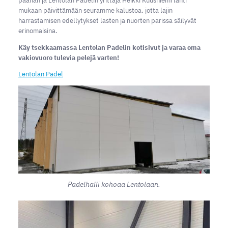
päähän ja Lentolan Padelin yrittäjä Heikki Kuusniemi lähti
mukaan päivittämään seuramme kalustoa, jotta lajin
harrastamisen edellytykset lasten ja nuorten parissa säilyvät
erinomaisina.
Käy tsekkaamassa Lentolan Padelin kotisivut ja varaa oma
vakiovuoro tulevia pelejä varten!
Lentolan Padel
Padelhalli kohoaa Lentolaan.