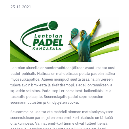
25.11.2021
Lentolan alueelle on vuodenvaihteen jälkeen avautumassa uusi
padel-pelihalli. Hallissa on mahdollisuus pelata padelin lisäksi
myös sulkapalloa. Alueen monipuolisuutta lisää hallin viereen
tuleva avoin bmx-rata ja skeittiramppi. Padel on tenniksen ja
squashin sekoitus. Padel sopii erinomaisesti kaikenikäisille ja -
tasoisille pelaajille. Suunnistajalle padel sopii nopeiden
suunnanmuutosten ja kiihdytysten vuoksi.
Seuramme haluaa tarjota mahdollisimman matalankynnyksen
suunnistuksen pariin, joten oma emit-korttikalusto on tärkeää
olla kunnossa. Vanhat emit-korttimme olivat tulleet tiensä