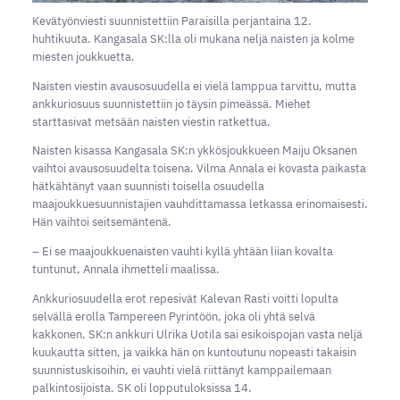
Kevätyönviesti suunnistettiin Paraisilla perjantaina 12.
huhtikuuta. Kangasala SK:lla oli mukana neljä naisten ja kolme
miesten joukkuetta.
Naisten viestin avausosuudella ei vielä lamppua tarvittu, mutta
ankkuriosuus suunnistettiin jo täysin pimeässä. Miehet
starttasivat metsään naisten viestin ratkettua.
Naisten kisassa Kangasala SK:n ykkösjoukkueen Maiju Oksanen
vaihtoi avausosuudelta toisena. Vilma Annala ei kovasta paikasta
hätkähtänyt vaan suunnisti toisella osuudella
maajoukkuesuunnistajien vauhdittamassa letkassa erinomaisesti.
Hän vaihtoi seitsemäntenä.
– Ei se maajoukkuenaisten vauhti kyllä yhtään liian kovalta
tuntunut, Annala ihmetteli maalissa.
Ankkuriosuudella erot repesivät Kalevan Rasti voitti lopulta
selvällä erolla Tampereen Pyrintöön, joka oli yhtä selvä
kakkonen. SK:n ankkuri Ulrika Uotila sai esikoispojan vasta neljä
kuukautta sitten, ja vaikka hän on kuntoutunu nopeasti takaisin
suunnistuskisoihin, ei vauhti vielä riittänyt kamppailemaan
palkintosijoista. SK oli lopputuloksissa 14.