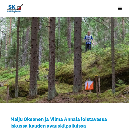
Siirry
Kangasala SK
Vali
sivun
sisältöön
Maiju Oksanen ja Vilma Annala loistavassa
iskussa kauden avauskilpailuissa