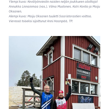
Ylempi kuva: Kevätyönviestin naisten neljän joukkueen aloittajat
Annukka Linnainmaa (vas.), Vilma Mustonen, Katri Kontio ja Maiju
Oksanen.
Alempi kuva: Maiju Oksanen tuuletti Saaristorastien voittoa.
Vieressä toiseksi sijoittunut Anni Haanpää, TP.