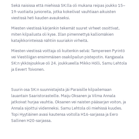
Sekä naisissa että miehissä SK:lla oli mukana reipas joukko 15–
19-vuotiaita junioreita, jotka kokeilivat vauhtiaan aikuisten
viestissä heti kauden avaukseksi.
Miesten viestissä kärjenkin tekemät suuret virheet osoittivat,
miten kilpailusta oli kyse. Illan pimennettyä kalliomäkien
katajikkorinteissä nähtiin suuriakin virheitä.
Miesten viestissä voittaja oli kuitenkin selvä: Tampereen Pyrintö
vei Viestiliigan ensimmäisen osakilpailun pistepotin. Kangasala
SK:n ykkösjoukkue oli 24. joukkueella Mikko Hölli, Samu Lehtola
ja Eevert Toivonen.
Suurin osa SK:n suunnistajista jäi Paraisille kilpailemaan
lauantain Saaristorasteille. Maiju Oksanen ja Vilma Annala
jatkoivat hurjaa vauhtia. Oksanen vei naisten pääsarjan voiton, ja
Annala sijoittui viidenneksi. Samu Lehtola oli miehissä kuudes.
Topi Hyytiäinen avasi kautensa voitolla H16-sarjassa ja Eero
Sallinen H20-sarjassa.