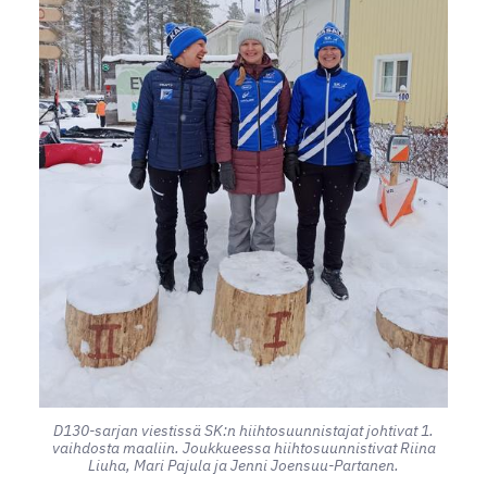
D130-sarjan viestissä SK:n hiihtosuunnistajat johtivat 1.
vaihdosta maaliin. Joukkueessa hiihtosuunnistivat Riina
Liuha, Mari Pajula ja Jenni Joensuu-Partanen.