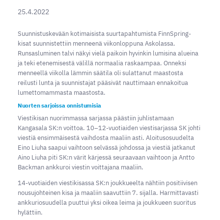
25.4.2022
Suunnistuskevään kotimaisista suurtapahtumista FinnSpring-
kisat suunnistettiin menneenä viikonloppuna Askolassa.
Runsasluminen talvi näkyi vielä paikoin hyvinkin lumisina alueina
ja teki etenemisestä välillä normaalia raskaampaa. Onneksi
menneellä viikolla lämmin säätila oli sulattanut maastosta
reilusti lunta ja suunnistajat pääsivät nauttimaan ennakoitua
lumettomammasta maastosta.
Nuorten sarjoissa onnistumisia
Viestikisan nuorimmassa sarjassa päästiin juhlistamaan
Kangasala SK:n voittoa. 10–12-vuotiaiden viestisarjassa SK johti
viestiä ensimmäisestä vaihdosta maaliin asti. Aloitusosuudelta
Eino Liuha saapui vaihtoon selvässä johdossa ja viestiä jatkanut
Aino Liuha piti SK:n värit kärjessä seuraavaan vaihtoon ja Antto
Backman ankkuroi viestin voittajana maaliin.
14-vuotiaiden viestikisassa SK:n joukkueelta nähtiin positiivisen
nousujohteinen kisa ja maaliin saavuttiin 7. sijalla. Harmittavasti
ankkuriosuudella puuttui yksi oikea leima ja joukkueen suoritus
hylättiin.