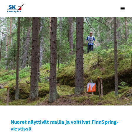
Siirry
Kangasala SK
Vali
sivun
sisältöön
Nuoret näyttivät mallia ja voittivat FinnSpring-
viestissä