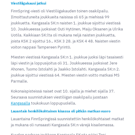
Viestiliigakausi jatkui
FinnSpring-viesti oli Viestiliigakauden toinen osakilpailu.
Ilmoittautuneita joukkueita naisissa oli 65 ja miehissä 99
joukkuetta. Kangasala SK:n naisten 1. joukkue sijoittui viestissä
10. Joukkueessa juoksivat Outi Hytönen, Maiju Oksanen ja Ulrika
Uotila. Kaikkiaan SK:lta oli mukana neljä naisten joukkuetta,
joista KSK 2 sijoittui 16., KSK 3 28. ja KSK 4 48. Naisten viestin
voiton nappasi Tampereen Pyrintö.
Miesten viestissä Kangasala SK:n 1. joukkue juoksi läpi tasaisesti
läpi viestin ja loppusijoitus oli 31. Joukkueessa juoksivat Jere
Ahonen, Tuomo Istolahti ja Jaakko Istolahti. Kangasala SK:n 2.
joukkue sijoittui viestissä 64. Miesten viestin voitto matkasi MS
Parmalle.
Kokonaispisteissä naiset ovat 10. sijalla ja miehet sijalla 37.
Seuraava suunnistuksen viestiliigan osakilpailu juostaan
Kangasalla
toukokuun loppupuolella.
Lauantain henkilökohtainen kisassa oli pitkän matkan vuoro
Lauantaina FinnSpringissä suunnistettiin henkilökohtaiset matkat
ja mukana oli runsaasti Kangasala SK:n värejä kisailemassa.
Kuuden parhaan joukkoon Kangasala SK:sta pääsi Topi