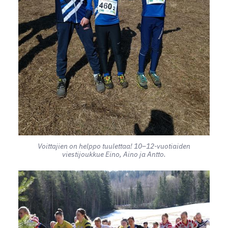
Voittajien on helppo tuulettaa! 10–12-vuotiaiden
viestijoukkue Eino, Aino ja Antto.