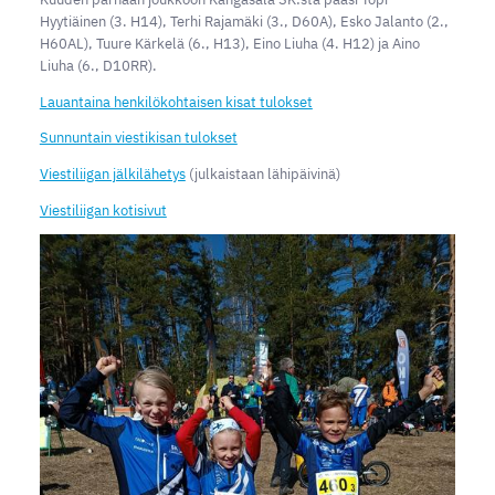
Hyytiäinen (3. H14), Terhi Rajamäki (3., D60A), Esko Jalanto (2.,
H60AL), Tuure Kärkelä (6., H13), Eino Liuha (4. H12) ja Aino
Liuha (6., D10RR).
Lauantaina henkilökohtaisen kisat tulokset
Sunnuntain viestikisan tulokset
Viestiliigan jälkilähetys
(julkaistaan lähipäivinä)
Viestiliigan kotisivut