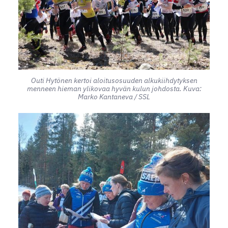
Outi Hytönen kertoi aloitusosuuden alkukiihdytyksen
menneen hieman ylikovaa hyvän kulun johdosta. Kuva:
Marko Kantaneva / SSL