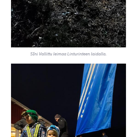
SIni Vallittu leimaa Linturinteen laidalla.