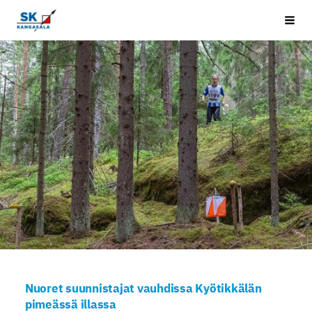
Siirry
Kangasala SK
Vali
sivun
sisältöön
Nuoret suunnistajat vauhdissa Kyötikkälän
pimeässä illassa