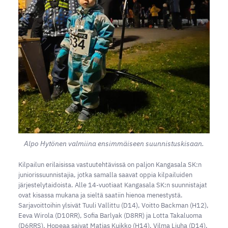
Alpo Hytönen valmiina ensimmäiseen suunnistuskisaan.
Kilpailun erilaisissa vastuutehtävissä on paljon Kangasala SK:n
juniorissuunnistajia, jotka samalla saavat oppia kilpailuiden
järjestelytaidoista. Alle 14-vuotiaat Kangasala SK:n suunnistajat
ovat kisassa mukana ja sieltä saatiin hienoa menestystä.
Sarjavoittoihin ylsivät Tuuli Vallittu (D14), Voitto Backman (H12),
Eeva Wirola (D10RR), Sofia Barlyak (D8RR) ja Lotta Takaluoma
(D6RRS). Hopeaa saivat Matias Kuikko (H14), Vilma Liuha (D14),