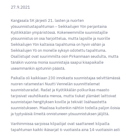
27.9.2021
Kangasala SK järjesti 21. lasten ja nuorten
yösuunnistustapahtuman ‒ Seikkailujen Yön perjantaina
Kyötikkälän ympäristössä. Kokeneemmille suunnistajille
yösuunnistus on osa harjoittelua, mutta lapsille ja nuorille
Seikkailujen Yön kaltaisia tapahtumia on hyvin vähän ja
Seikkailujen Yö on monelle syksyn odotettu tapahtuma.
Osallistujat ovat suurimmilta osin Pirkanmaan seudulta, mutta
tänäkin vuonna monia suunnistajia saapui kisapaikalle
useammankin ajotunnin päästä.
Paikalla oli kaikkiaan 230 innokasta suunnistajaa selvittämässä
nuoren ratamestari Nuutti Vennelän suunnittelemat
suunnistusradat. Radat ja Kyötikkälän polkurikas maasto
tarjosivat vauhdikasta menoa, mutta tiukat ylämäet laittoivat
suunnistajan hengityksen koville ja tekivät lisähaastetta
suunnistukseen. Maalissa kuitenkin nähtiin todella paljon iloisia
ja tyytyväisiä ilmeitä onnistuneen yösuunnistuksen jäljiltä.
Vanhimmissa sarjoissa kilpailijat ovat saattaneet kilpailla
tapahtuman kaikki ikäsarjat 6-vuotiaista aina 14-vuotiaisiin asti