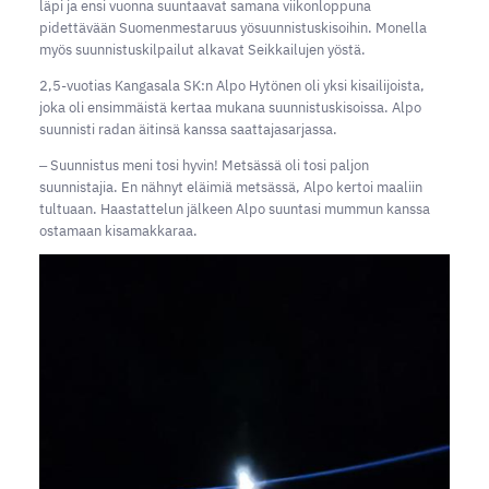
läpi ja ensi vuonna suuntaavat samana viikonloppuna
pidettävään Suomenmestaruus yösuunnistuskisoihin. Monella
myös suunnistuskilpailut alkavat Seikkailujen yöstä.
2,5-vuotias Kangasala SK:n Alpo Hytönen oli yksi kisailijoista,
joka oli ensimmäistä kertaa mukana suunnistuskisoissa. Alpo
suunnisti radan äitinsä kanssa saattajasarjassa.
‒ Suunnistus meni tosi hyvin! Metsässä oli tosi paljon
suunnistajia. En nähnyt eläimiä metsässä, Alpo kertoi maaliin
tultuaan. Haastattelun jälkeen Alpo suuntasi mummun kanssa
ostamaan kisamakkaraa.