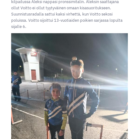
kilpailussa Aleksi nappasi pronssimitalin. Aleksin saattajana
ollut Voitto ei ollut tyytyväinen omaan kisasuoritukseen.
Suunnistusradalla sattui kaksi virhettä, kun Voitto sekosi
poluissa. Voitto sijoittui 13-vuotiaiden poikien sarjassa lopulta
sijalle 6.