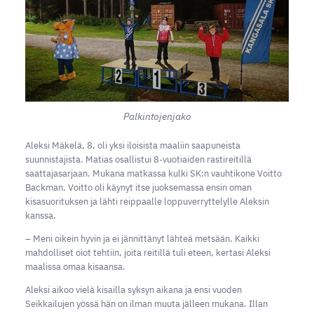
Palkintojenjako
Aleksi Mäkelä, 8, oli yksi iloisista maaliin saapuneista
suunnistajista. Matias osallistui 8-vuotiaiden rastireitillä
saattajasarjaan. Mukana matkassa kulki SK:n vauhtikone Voitto
Backman. Voitto oli käynyt itse juoksemassa ensin oman
kisasuorituksen ja lähti reippaalle loppuverryttelylle Aleksin
kanssa.
– Meni oikein hyvin ja ei jännittänyt lähteä metsään. Kaikki
mahdolliset oiot tehtiin, joita reitillä tuli eteen, kertasi Aleksi
maalissa omaa kisaansa.
Aleksi aikoo vielä kisailla syksyn aikana ja ensi vuoden
Seikkailujen yössä hän on ilman muuta jälleen mukana. Illan