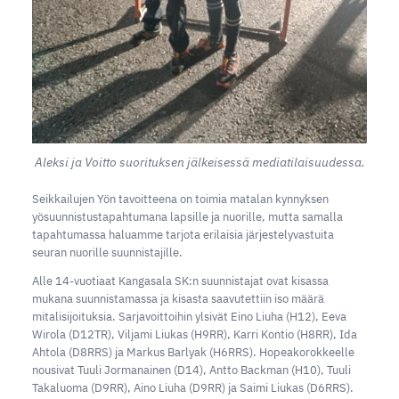
Aleksi ja Voitto suorituksen jälkeisessä mediatilaisuudessa.
Seikkailujen Yön tavoitteena on toimia matalan kynnyksen
yösuunnistustapahtumana lapsille ja nuorille, mutta samalla
tapahtumassa haluamme tarjota erilaisia järjestelyvastuita
seuran nuorille suunnistajille.
Alle 14-vuotiaat Kangasala SK:n suunnistajat ovat kisassa
mukana suunnistamassa ja kisasta saavutettiin iso määrä
mitalisijoituksia. Sarjavoittoihin ylsivät Eino Liuha (H12), Eeva
Wirola (D12TR), Viljami Liukas (H9RR), Karri Kontio (H8RR), Ida
Ahtola (D8RRS) ja Markus Barlyak (H6RRS). Hopeakorokkeelle
nousivat Tuuli Jormanainen (D14), Antto Backman (H10), Tuuli
Takaluoma (D9RR), Aino Liuha (D9RR) ja Saimi Liukas (D6RRS).