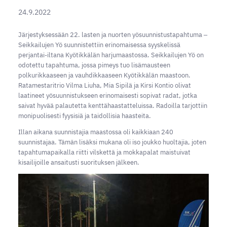
24.9.2022
Järjestyksessään 22. lasten ja nuorten yösuunnistustapahtuma ‒
Seikkailujen Yö suunnistettiin erinomaisessa syyskelissä
perjantai-iltana Kyötikkälän harjumaastossa. Seikkailujen Yö on
odotettu tapahtuma, jossa pimeys tuo lisämausteen
polkurikkaaseen ja vauhdikkaaseen Kyötikkälän maastoon.
Ratamestaritrio Vilma Liuha, Mia Sipilä ja Kirsi Kontio olivat
laatineet yösuunnistukseen erinomaisesti sopivat radat, jotka
saivat hyvää palautetta kenttähaastatteluissa. Radoilla tarjottiin
monipuolisesti fyysisiä ja taidollisia haasteita.
Illan aikana suunnistajia maastossa oli kaikkiaan 240
suunnistajaa. Tämän lisäksi mukana oli iso joukko huoltajia, joten
tapahtumapaikalla riitti vilskettä ja mokkapalat maistuivat
kisailijoille ansaitusti suorituksen jälkeen.