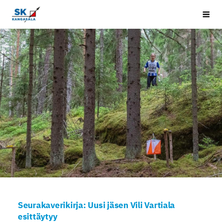
Siirry
Kangasala SK
Vali
sivun
sisältöön
Seurakaverikirja: Uusi jäsen Vili Vartiala
esittäytyy