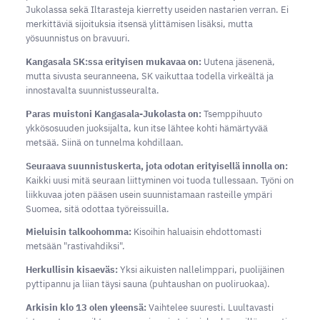
Jukolassa sekä Iltarasteja kierretty useiden nastarien verran. Ei
merkittäviä sijoituksia itsensä ylittämisen lisäksi, mutta
yösuunnistus on bravuuri.
Kangasala SK:ssa erityisen mukavaa on:
Uutena jäsenenä,
mutta sivusta seuranneena, SK vaikuttaa todella virkeältä ja
innostavalta suunnistusseuralta.
Paras muistoni Kangasala-Jukolasta on:
Tsemppihuuto
ykkösosuuden juoksijalta, kun itse lähtee kohti hämärtyvää
metsää. Siinä on tunnelma kohdillaan.
Seuraava suunnistuskerta, jota odotan erityisellä innolla on:
Kaikki uusi mitä seuraan liittyminen voi tuoda tullessaan. Työni on
liikkuvaa joten pääsen usein suunnistamaan rasteille ympäri
Suomea, sitä odottaa työreissuilla.
Mieluisin talkoohomma:
Kisoihin haluaisin ehdottomasti
metsään "rastivahdiksi".
Herkullisin kisaeväs:
Yksi aikuisten nallelimppari, puolijäinen
pyttipannu ja liian täysi sauna (puhtaushan on puoliruokaa).
Arkisin klo 13 olen yleensä:
Vaihtelee suuresti. Luultavasti