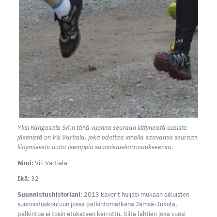
Yksi Kangasala SK:n tänä vuonna seuraan liittyneistä uusista
jäsenistä on Vili Vartiala, joka odottaa innolla saavansa seuraan
liittymisestä uutta tsemppiä suunnistusharrastukseensa.
Nimi:
Vili Vartiala
Ikä:
32
Suunnistushistoriani:
2013 kaverit huijasi mukaan aikuisten
suunnistuskouluun jossa palkintomatkana Jämsä-Jukola,
palkintoa ei tosin etukäteen kerrottu. Siitä lähtien joka vuosi