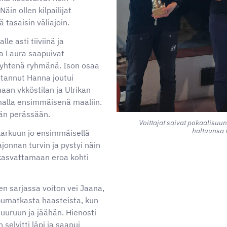
äin ollen kilpailijat
 tasaisin väliajoin.
le asti tiiviinä ja
ja Laura saapuivat
 yhtenä ryhmänä. Ison osaa
tannut Hanna joutui
maan ykköstilan ja Ulrikan
malla ensimmäisenä maaliin.
dän perässään.
Voittajat saivat pokaalisuu
haltuunsa 
karkuun jo ensimmäisellä
jonnan turvin ja pystyi näin
kasvattamaan eroa kohti
rsien sarjassa voiton vei Jaana,
ppumatkasta haasteista, kun
uuruun ja jäähän. Hienosti
 selvitti läpi ja saapui