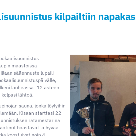
isuunnistus kilpailtiin napaka
pokaalisuunnistus
aupin maastoissa
llaan sääennuste lupaili
pokaalisuunnistuspäivälle,
lkeni lauheassa -12 asteen
kelpasi lähteä.
pinojan sauna, jonka löylyihin
elemään. Kisaan starttasi 22
uunnistuksen ratamestarina
i laatinut haastavat ja hyvää
tka koostuivat noin 4