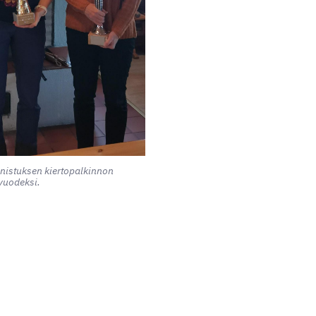
nnistuksen kiertopalkinnon
vuodeksi.