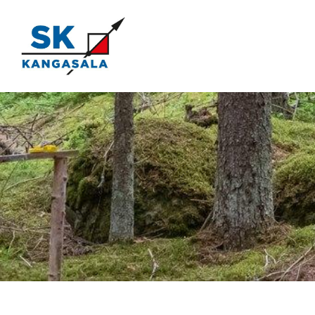
Siirry
sivun
sisältöön
Kangasala SK