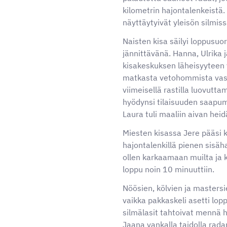
kilometrin hajontalenkeistä. N
näyttäytyivät yleisön silmissä
Naisten kisa säilyi loppusuoral
jännittävänä. Hanna, Ulrika 
kisakeskuksen läheisyyteen
matkasta vetohommista vas
viimeisellä rastilla luovutta
hyödynsi tilaisuuden saapu
Laura tuli maaliin aivan hei
Miesten kisassa Jere pääsi 
hajontalenkillä pienen sisäha
ollen karkaamaan muilta ja 
loppu noin 10 minuuttiin.
⁠⁠⁠⁠⁠⁠⁠Nöösien, kölvien ja maste
vaikka pakkaskeli asetti lo
silmälasit tahtoivat mennä h
Jaana vankalla taidolla radan