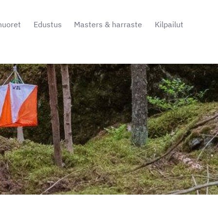
nuoret
Edustus
Masters & harraste
Kilpailut