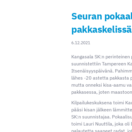
Seuran pokaal
pakkaskelissä
6.12.2021
Kangasala SK:n perinteinen 
suunnistettiin Tampereen K
Itsenäisyyspäivänä. Pahimmi
lähes -20 astetta pakkasta 
mutta onneksi kisa-aamu va
pakkasessa, joten maastoon 
Kilpailukeskuksena toimi Kau
pääsi kisan jälkeen lämmitt
SK:n suunnistajaa. Pokaalis
toimi Lauri Nuuttila, joka ol
palautetta saaneet radat, jo