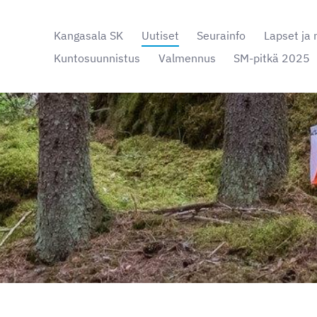
Kangasala SK
Uutiset
Seurainfo
Lapset ja 
Kuntosuunnistus
Valmennus
SM-pitkä 2025