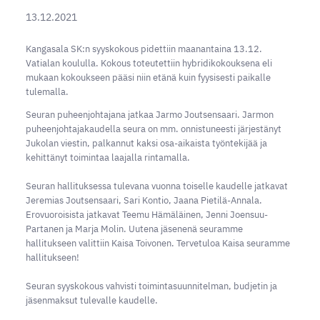
13.12.2021
Kangasala SK:n syyskokous pidettiin maanantaina 13.12.
Vatialan koululla. Kokous toteutettiin hybridikokouksena eli
mukaan kokoukseen pääsi niin etänä kuin fyysisesti paikalle
tulemalla.
Seuran puheenjohtajana jatkaa Jarmo Joutsensaari. Jarmon
puheenjohtajakaudella seura on mm. onnistuneesti järjestänyt
Jukolan viestin, palkannut kaksi osa-aikaista työntekijää ja
kehittänyt toimintaa laajalla rintamalla.
Seuran hallituksessa tulevana vuonna toiselle kaudelle jatkavat
Jeremias Joutsensaari, Sari Kontio, Jaana Pietilä-Annala.
Erovuoroisista jatkavat Teemu Hämäläinen, Jenni Joensuu-
Partanen ja Marja Molin. Uutena jäsenenä seuramme
hallitukseen valittiin Kaisa Toivonen. Tervetuloa Kaisa seuramme
hallitukseen!
Seuran syyskokous vahvisti toimintasuunnitelman, budjetin ja
jäsenmaksut tulevalle kaudelle.