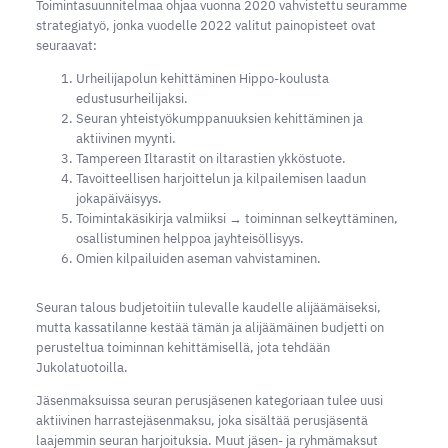
Toimintasuunnitelmaa ohjaa vuonna 2020 vahvistettu seuramme
strategiatyö, jonka vuodelle 2022 valitut painopisteet ovat
seuraavat:
Urheilijapolun kehittäminen Hippo-koulusta
edustusurheilijaksi.
Seuran yhteistyökumppanuuksien kehittäminen ja
aktiivinen myynti.
Tampereen Iltarastit on iltarastien ykköstuote.
Tavoitteellisen harjoittelun ja kilpailemisen laadun
jokapäiväisyys.
Toimintakäsikirja valmiiksi → toiminnan selkeyttäminen,
osallistuminen helppoa jayhteisöllisyys.
Omien kilpailuiden aseman vahvistaminen.
Seuran talous budjetoitiin tulevalle kaudelle alijäämäiseksi,
mutta kassatilanne kestää tämän ja alijäämäinen budjetti on
perusteltua toiminnan kehittämisellä, jota tehdään
Jukolatuotoilla.
Jäsenmaksuissa seuran perusjäsenen kategoriaan tulee uusi
aktiivinen harrastejäsenmaksu, joka sisältää perusjäsentä
laajemmin seuran harjoituksia. Muut jäsen- ja ryhmämaksut