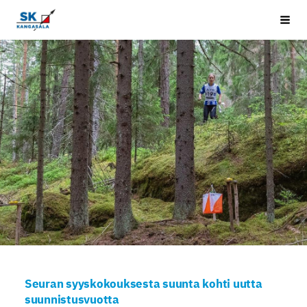
Siirry
Kangasala SK
Vali
sivun
sisältöön
Seuran syyskokouksesta suunta kohti uutta
suunnistusvuotta