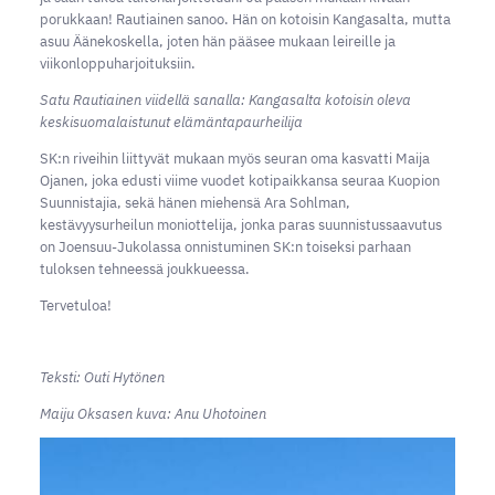
porukkaan! Rautiainen sanoo. Hän on kotoisin Kangasalta, mutta
asuu Äänekoskella, joten hän pääsee mukaan leireille ja
viikonloppuharjoituksiin.
Satu Rautiainen viidellä sanalla: Kangasalta kotoisin oleva
keskisuomalaistunut elämäntapaurheilija
SK:n riveihin liittyvät mukaan myös seuran oma kasvatti Maija
Ojanen, joka edusti viime vuodet kotipaikkansa seuraa Kuopion
Suunnistajia, sekä hänen miehensä Ara Sohlman,
kestävyysurheilun moniottelija, jonka paras suunnistussaavutus
on Joensuu-Jukolassa onnistuminen SK:n toiseksi parhaan
tuloksen tehneessä joukkueessa.
Tervetuloa!
Teksti: Outi Hytönen
Maiju Oksasen kuva: Anu Uhotoinen