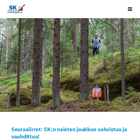
Siirry
Kangasala SK
Vali
sivun
sisältöön
Seurasiirrot: SK:n naisten joukkue vahvistuu ja
vauhdittuu!