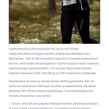
Vauhdikkaille putkiosuuksille SK:lla on nyt laittaa
maajoukkuesuunnistajien vauhtia maastossa etenevä Satu
Rautiainen. Hän ei tällä kaudella kilpaillut suunnistuksessa kuin
kerran, sillä hyvän harjoitusjakson myötä noussut vauhti houkutti
osallistumaan juoksukisoihin. 32-vuotias Rautiainen kilpaili
Kalevan kisoissa 1500 metrillä ja oli SM-maastoissa yhdeksäs.
Rautiaisella on kova ja monipuolinen kestävyystausta: hän on
juniorina edustanut hiihdossa Suomea ja saavuttanut aikuisten
sarjassa SM-mitalin ampumahiihdossa. Suunnistuksesta hän
innostui muutama vuosi sitten.
– Toivon, että SK:ssa pääsen mukaan kivoihin yhteisharjoituksiin
ja saan tukea taitoharjoitteluun. Ja pääsen mukaan kivaan