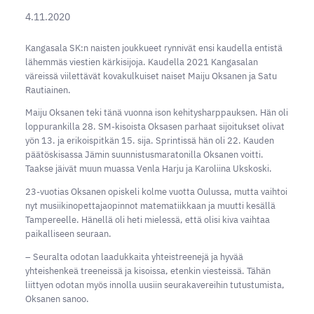
4.11.2020
Kangasala SK:n naisten joukkueet rynnivät ensi kaudella entistä
lähemmäs viestien kärkisijoja. Kaudella 2021 Kangasalan
väreissä viilettävät kovakulkuiset naiset Maiju Oksanen ja Satu
Rautiainen.
Maiju Oksanen teki tänä vuonna ison kehitysharppauksen. Hän oli
loppurankilla 28. SM-kisoista Oksasen parhaat sijoitukset olivat
yön 13. ja erikoispitkän 15. sija. Sprintissä hän oli 22. Kauden
päätöskisassa Jämin suunnistusmaratonilla Oksanen voitti.
Taakse jäivät muun muassa Venla Harju ja Karoliina Ukskoski.
23-vuotias Oksanen opiskeli kolme vuotta Oulussa, mutta vaihtoi
nyt musiikinopettajaopinnot matematiikkaan ja muutti kesällä
Tampereelle. Hänellä oli heti mielessä, että olisi kiva vaihtaa
paikalliseen seuraan.
– Seuralta odotan laadukkaita yhteistreenejä ja hyvää
yhteishenkeä treeneissä ja kisoissa, etenkin viesteissä. Tähän
liittyen odotan myös innolla uusiin seurakavereihin tutustumista,
Oksanen sanoo.