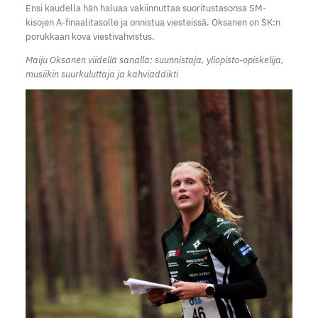
Ensi kaudella hän haluaa vakiinnuttaa suoritustasonsa SM-
kisojen A-finaalitasolle ja onnistua viesteissä. Oksanen on SK:n
porukkaan kova viestivahvistus.
Maiju Oksanen viidellä sanalla: suunnistaja, yliopisto-opiskelija,
musiikin suurkuluttaja ja kahviaddikti