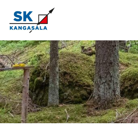
Siirry
sivun
sisältöön
Kangasala SK