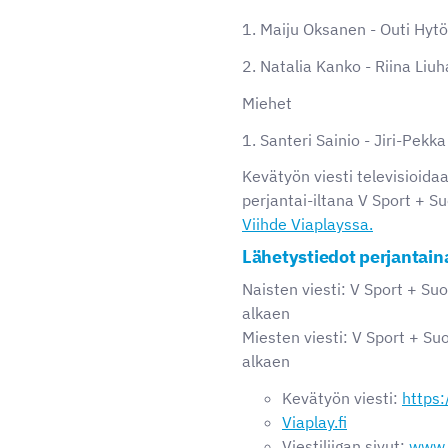
1. Maiju Oksanen - Outi Hytö
2. Natalia Kanko - Riina Liu
Miehet
1. Santeri Sainio - Jiri-Pekk
Kevätyön viesti televisioid
perjantai-iltana V Sport + S
Viihde Viaplayssa.
Lähetystiedot perjantain
Naisten viesti: V Sport + Su
alkaen
Miesten viesti: V Sport + Su
alkaen
Kevätyön viesti:
https:
Viaplay.fi
Viestiliigan sivut:
www.v