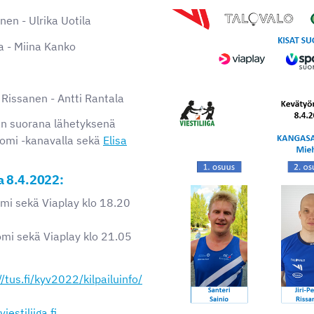
nen - Ulrika Uotila
ha - Miina Kanko
a Rissanen - Antti Rantala
aan suorana lähetyksenä
uomi -kanavalla sekä
Elisa
a 8.4.2022:
omi sekä Viaplay klo 18.20
omi sekä Viaplay klo 21.05
//tus.fi/kyv2022/kilpailuinfo/
iestiliiga.fi