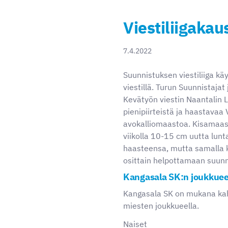
Viestiliigakau
7.4.2022
Suunnistuksen viestiliiga k
viestillä. Turun Suunnistajat
Kevätyön viestin Naantalin
pienipiirteistä ja haastavaa
avokalliomaastoa. Kisamaas
viikolla 10-15 cm uutta lun
haasteensa, mutta samalla
osittain helpottamaan suunn
Kangasala SK:n joukkuee
Kangasala SK on mukana kahd
miesten joukkueella.
Naiset