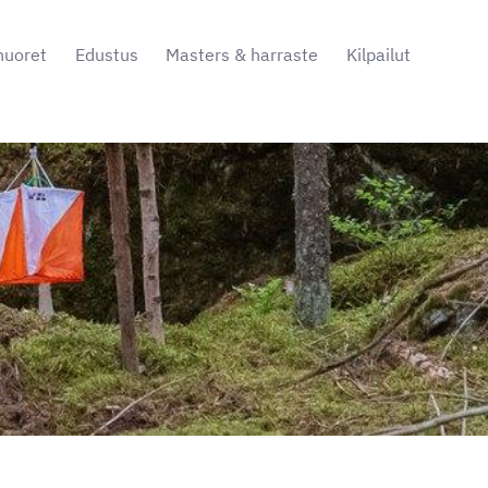
nuoret
Edustus
Masters & harraste
Kilpailut