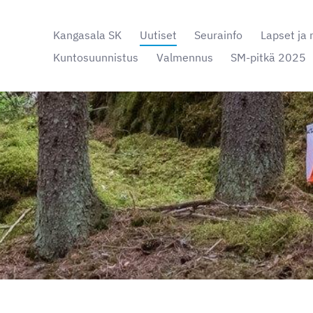
Kangasala SK
Uutiset
Seurainfo
Lapset ja 
Kuntosuunnistus
Valmennus
SM-pitkä 2025