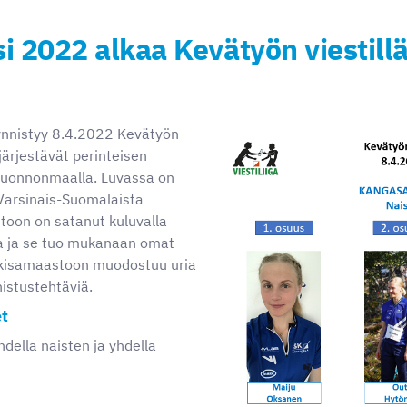
si 2022 alkaa Kevätyön viestill
äynnistyy 8.4.2022 Kevätyön
 järjestävät perinteisen
 Luonnonmaalla. Luvassa on
 Varsinais-Suomalaista
toon on satanut kuluvalla
ta ja se tuo mukanaan omat
 kisamaastoon muodostuu uria
istustehtäviä.
t
ella naisten ja yhdella