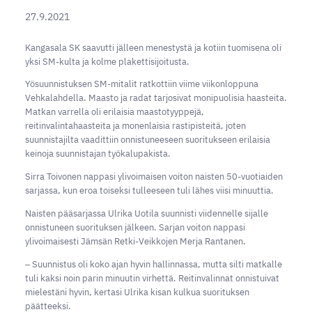
27.9.2021
Kangasala SK saavutti jälleen menestystä ja kotiin tuomisena oli
yksi SM-kulta ja kolme plakettisijoitusta.
Yösuunnistuksen SM-mitalit ratkottiin viime viikonloppuna
Vehkalahdella. Maasto ja radat tarjosivat monipuolisia haasteita.
Matkan varrella oli erilaisia maastotyyppejä,
reitinvalintahaasteita ja monenlaisia rastipisteitä, joten
suunnistajilta vaadittiin onnistuneeseen suoritukseen erilaisia
keinoja suunnistajan työkalupakista.
Sirra Toivonen nappasi ylivoimaisen voiton naisten 50-vuotiaiden
sarjassa, kun eroa toiseksi tulleeseen tuli lähes viisi minuuttia.
Naisten pääsarjassa Ulrika Uotila suunnisti viidennelle sijalle
onnistuneen suorituksen jälkeen. Sarjan voiton nappasi
ylivoimaisesti Jämsän Retki-Veikkojen Merja Rantanen.
‒ Suunnistus oli koko ajan hyvin hallinnassa, mutta silti matkalle
tuli kaksi noin parin minuutin virhettä. Reitinvalinnat onnistuivat
mielestäni hyvin, kertasi Ulrika kisan kulkua suorituksen
päätteeksi.