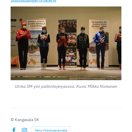
Suunnistusliigan tv-lähetys
Ulrika SM-yön palkintojenjaossa. Kuva: MIkko Niskanen
©
Kangasala SK
Tehty Yhdistysavaimella