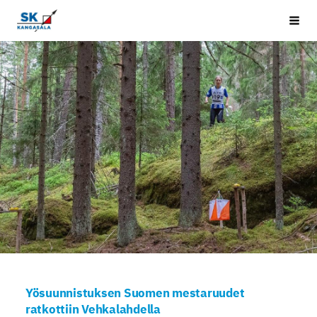
Siirry
Kangasala SK
Vali
sivun
sisältöön
Yösuunnistuksen Suomen mestaruudet
ratkottiin Vehkalahdella