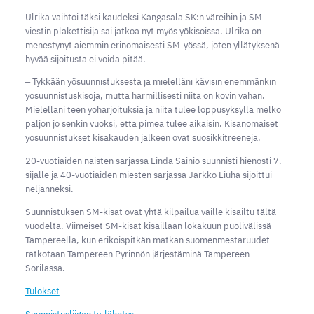
Ulrika vaihtoi täksi kaudeksi Kangasala SK:n väreihin ja SM-
viestin plakettisija sai jatkoa nyt myös yökisoissa. Ulrika on
menestynyt aiemmin erinomaisesti SM-yössä, joten yllätyksenä
hyvää sijoitusta ei voida pitää.
‒ Tykkään yösuunnistuksesta ja mielelläni kävisin enemmänkin
yösuunnistuskisoja, mutta harmillisesti niitä on kovin vähän.
Mielelläni teen yöharjoituksia ja niitä tulee loppusyksyllä melko
paljon jo senkin vuoksi, että pimeä tulee aikaisin. Kisanomaiset
yösuunnistukset kisakauden jälkeen ovat suosikkitreenejä.
20-vuotiaiden naisten sarjassa Linda Sainio suunnisti hienosti 7.
sijalle ja 40-vuotiaiden miesten sarjassa Jarkko Liuha sijoittui
neljänneksi.
Suunnistuksen SM-kisat ovat yhtä kilpailua vaille kisailtu tältä
vuodelta. Viimeiset SM-kisat kisaillaan lokakuun puolivälissä
Tampereella, kun erikoispitkän matkan suomenmestaruudet
ratkotaan Tampereen Pyrinnön järjestäminä Tampereen
Sorilassa.
Tulokset