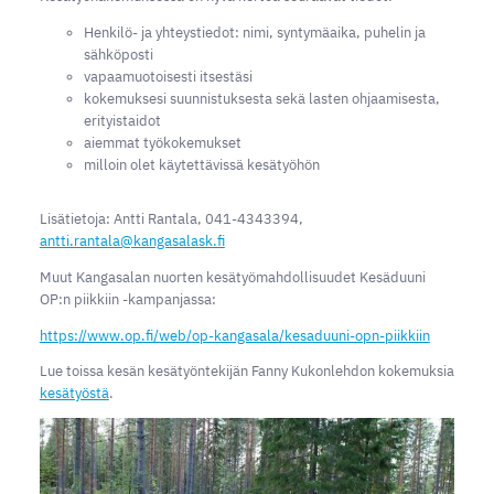
Henkilö- ja yhteystiedot: nimi, syntymäaika, puhelin ja
sähköposti
vapaamuotoisesti itsestäsi
kokemuksesi suunnistuksesta sekä lasten ohjaamisesta,
erityistaidot
aiemmat työkokemukset
milloin olet käytettävissä kesätyöhön
Lisätietoja: Antti Rantala, 041-4343394,
antti.rantala@kangasalask.fi
Muut Kangasalan nuorten kesätyömahdollisuudet Kesäduuni
OP:n piikkiin -kampanjassa:
https://www.op.fi/web/op-kangasala/kesaduuni-opn-piikkiin
Lue toissa kesän kesätyöntekijän Fanny Kukonlehdon kokemuksia
kesätyöstä
.