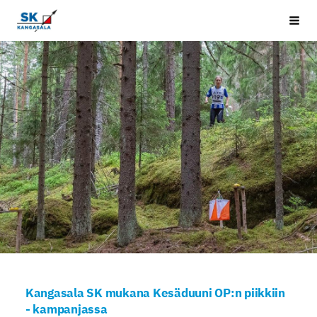
Siirry
Kangasala SK
Vali
sivun
sisältöön
Kangasala SK mukana Kesäduuni OP:n piikkiin
- kampanjassa