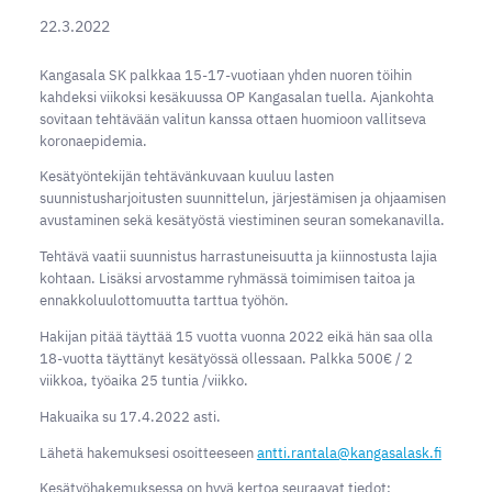
22.3.2022
Kangasala SK palkkaa 15-17-vuotiaan yhden nuoren töihin
kahdeksi viikoksi kesäkuussa OP Kangasalan tuella. Ajankohta
sovitaan tehtävään valitun kanssa ottaen huomioon vallitseva
koronaepidemia.
Kesätyöntekijän tehtävänkuvaan kuuluu lasten
suunnistusharjoitusten suunnittelun, järjestämisen ja ohjaamisen
avustaminen sekä kesätyöstä viestiminen seuran somekanavilla.
Tehtävä vaatii suunnistus harrastuneisuutta ja kiinnostusta lajia
kohtaan. Lisäksi arvostamme ryhmässä toimimisen taitoa ja
ennakkoluulottomuutta tarttua työhön.
Hakijan pitää täyttää 15 vuotta vuonna 2022 eikä hän saa olla
18-vuotta täyttänyt kesätyössä ollessaan. Palkka 500€ / 2
viikkoa, työaika 25 tuntia /viikko.
Hakuaika su 17.4.2022 asti.
Lähetä hakemuksesi osoitteeseen
antti.rantala@kangasalask.fi
Kesätyöhakemuksessa on hyvä kertoa seuraavat tiedot: