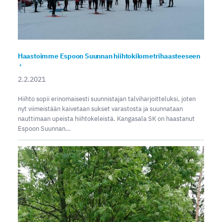
Haastoimme Espoon Suunnan hiihtokilometrihaasteeseen
2.2.2021
Hiihto sopii erinomaisesti suunnistajan talviharjoitteluksi, joten
nyt viimeistään kaivetaan sukset varastosta ja suunnataan
nauttimaan upeista hiihtokeleistä. Kangasala SK on haastanut
Espoon Suunnan…