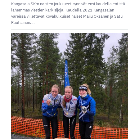
Kangasala SK:n naisten joukkueet rynnivät ensi kaudella entistä
lähemmäs viestien kärkisijoja. Kaudella 2021 Kangasalan
väreissä viilettävät kovakulkuiset naiset Maiju Oksanen ja Satu
Rautiainen.…