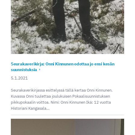
Seurakaverikirja: Onni Kinnunen odottaa jo ensi kesän
suunnistuksia
5.1.2021
Seurakaverikirjassa esittelyssä tällä kertaa Onni Kinnunen.
Kuvassa Onni tuulettaa joulukuisen Pokaalisuunnistuksen
pikkupokaalin voittoa. Nimi: Onni Kinnunen Ikä: 12 vuotta
Historiani Kangasala…