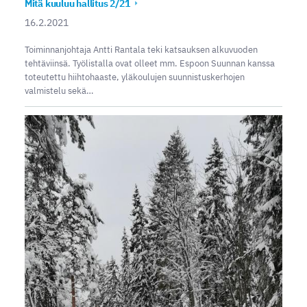
Mitä kuuluu hallitus 2/21
16.2.2021
Toiminnanjohtaja Antti Rantala teki katsauksen alkuvuoden
tehtäviinsä. Työlistalla ovat olleet mm. Espoon Suunnan kanssa
toteutettu hiihtohaaste, yläkoulujen suunnistuskerhojen
valmistelu sekä…