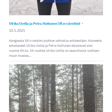
Ulrika Uotila ja Petra Huttunen SK:n väreihin!
10.1.2021
Kangasala SK:n naisten joukkue vahvistuu entisestään. Kooveeta
edustaneet Ulrika Uotila ja Petra Huttunen edustavat ensi
vuonna SK:ta. 34-vuotias Ulrika Uotila on saavuttanut urallaan
muun muassa…