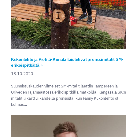
Kukonlehto ja Pietilä-Annala taistelivat pronssimitalit SM-
erikoispitkältä
18.10.2020
Suunnistuskauden viimeiset SM-mitalit jaettiin Tampereen ja
Oriveden rajamaastossa erikoispitkillä matkoilla. Kangasala SK:n
mitalitili karttui kahdella pronssilla, kun Fanny Kukonlehto oli
kolmas…