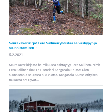
Seurakaverikirja: Eero Sallinen yhdistää seiväshypyn ja
suunnistamisen
5.2.2021
Seurakaverikirjassa helmikuussa esittäytyy Eero Sallinen. Nimi:
Eero Sallinen Ikä: 15 Historiani Kangasala SK:ssa: Olen
suunnistanut seurassa n. 6 vuotta. Kangasala SK:ssa erityisen
mukavaa on: Hyvät…