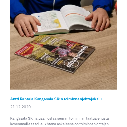
Antti Rantala Kangasala SK:n toiminnanjohtajaksi
21.12.2020
Kangasala SK haluaa nostaa seuran toiminnan laatua entistä
kovemmalle tasolle. Yhtenä askeleena on toiminnanjohtajan