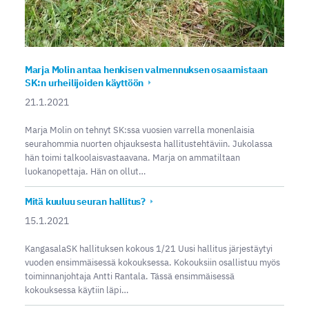
Marja Molin antaa henkisen valmennuksen osaamistaan
SK:n urheilijoiden käyttöön
21.1.2021
Marja Molin on tehnyt SK:ssa vuosien varrella monenlaisia
seurahommia nuorten ohjauksesta hallitustehtäviin. Jukolassa
hän toimi talkoolaisvastaavana. Marja on ammatiltaan
luokanopettaja. Hän on ollut…
Mitä kuuluu seuran hallitus?
15.1.2021
KangasalaSK hallituksen kokous 1/21 Uusi hallitus järjestäytyi
vuoden ensimmäisessä kokouksessa. Kokouksiin osallistuu myös
toiminnanjohtaja Antti Rantala. Tässä ensimmäisessä
kokouksessa käytiin läpi…