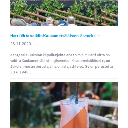
Harri Virta valitiin Kaukametsäläisten jäseneksi
23.11.2020
Kangasala-Jukolan kilpailunjohtajana toiminut Harri Virta on
valittu Kaukametsäläisten jäseneksi. Kaukametsäläiset ry on
Jukolan viestin perustaja- ja omistajayhteisö. Se on perustettu
30.6.1948.…