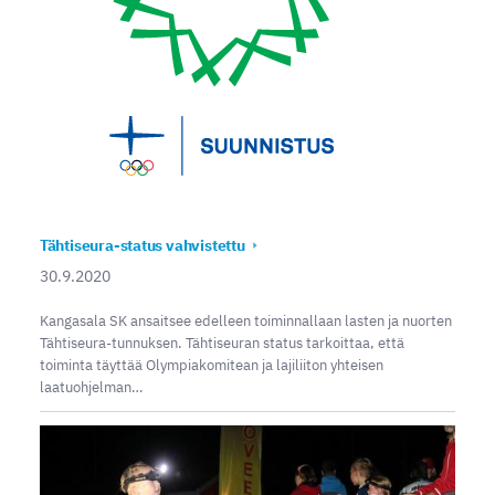
Tähtiseura-status vahvistettu
30.9.2020
Kangasala SK ansaitsee edelleen toiminnallaan lasten ja nuorten
Tähtiseura-tunnuksen. Tähtiseuran status tarkoittaa, että
toiminta täyttää Olympiakomitean ja lajiliiton yhteisen
laatuohjelman…