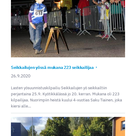
Seikkailujen yössä mukana 223 seikkailijaa
26.9.2020
Lasten yösuunnistuskilpailiu Seikkailujen yö seikkailtiin
perjantaina 25.9. Kyötikkälässä jo 20. kerran. Mukana oli 223
kilpailijaa. Nuorimpiin heistä kuului 4-vuotias Saku Tiainen, joka
kiersi alle…