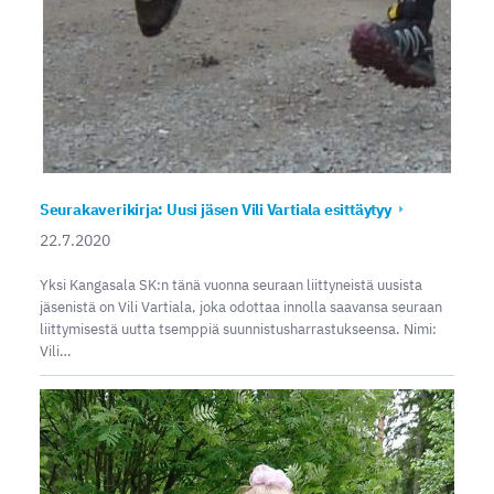
Seurakaverikirja: Uusi jäsen Vili Vartiala esittäytyy
22.7.2020
Yksi Kangasala SK:n tänä vuonna seuraan liittyneistä uusista
jäsenistä on Vili Vartiala, joka odottaa innolla saavansa seuraan
liittymisestä uutta tsemppiä suunnistusharrastukseensa. Nimi:
Vili…