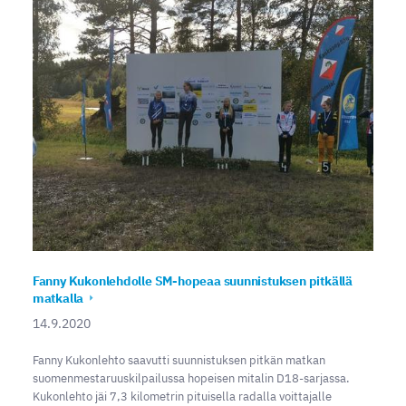
Fanny Kukonlehdolle SM-hopeaa suunnistuksen pitkällä
matkalla
14.9.2020
Fanny Kukonlehto saavutti suunnistuksen pitkän matkan
suomenmestaruuskilpailussa hopeisen mitalin D18-sarjassa.
Kukonlehto jäi 7,3 kilometrin pituisella radalla voittajalle