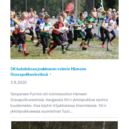
SK kahdeksan joukkueen voimin Hämeen
Oravapolkuviestissä
3.8.2020
Tampereen Pyrintö otti kolmoisvoiton Hämeen
Oravapolkuviestissä, Kangasala SK:n ykkösjoukkue sijoittui
kuudenneksi. Kisa käytiin Viljakkalassa Ansomäessä. SK:n
ykkösjoukkueessa suunnistivat Tuuli…