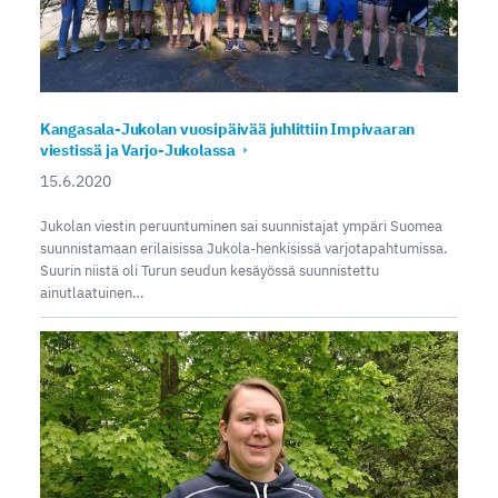
Kangasala-Jukolan vuosipäivää juhlittiin Impivaaran
viestissä ja Varjo-Jukolassa
15.6.2020
Jukolan viestin peruuntuminen sai suunnistajat ympäri Suomea
suunnistamaan erilaisissa Jukola-henkisissä varjotapahtumissa.
Suurin niistä oli Turun seudun kesäyössä suunnistettu
ainutlaatuinen…