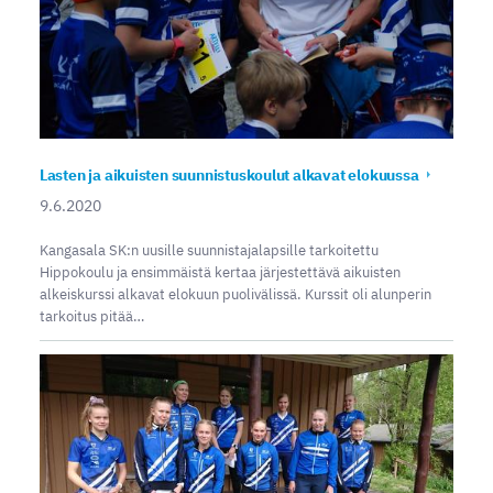
Lasten ja aikuisten suunnistuskoulut alkavat elokuussa
9.6.2020
Kangasala SK:n uusille suunnistajalapsille tarkoitettu
Hippokoulu ja ensimmäistä kertaa järjestettävä aikuisten
alkeiskurssi alkavat elokuun puolivälissä. Kurssit oli alunperin
tarkoitus pitää…