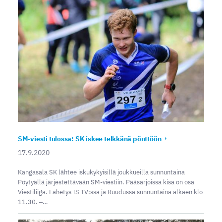
SM-viesti tulossa: SK iskee telkkänä pönttöön
17.9.2020
Kangasala SK lähtee iskukykyisillä joukkueilla sunnuntaina
Pöytyällä järjestettävään SM-viestiin. Pääsarjoissa kisa on osa
Viestiliiga. Lähetys IS TV:ssä ja Ruudussa sunnuntaina alkaen klo
11.30. ‒…