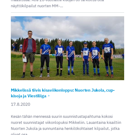
näyttökilpailut nuorten MM-…
Mikkelissä tiivis kisaviikonloppu: Nuorten Jukola, cup-
kisoja ja Viestiliiga
17.8.2020
Kesän tähän mennessä suurin suunnistustapahtuma kokosi
nuoret suunnistajat viikonlopuksi Mikkeliin. Lauantaina kisailtiin
Nuorten Jukola ja sunnuntaina henkilökohtaiset kilpailut, jotka
olivat osa…