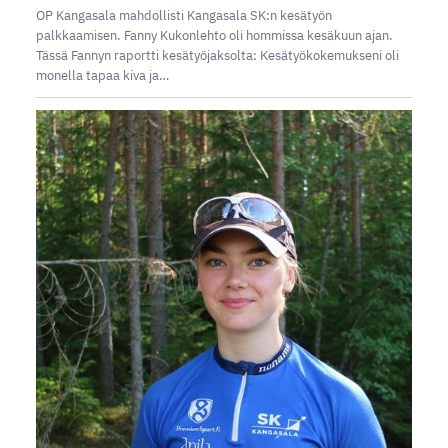
OP Kangasala mahdollisti Kangasala SK:n kesätyön
palkkaamisen. Fanny Kukonlehto oli hommissa kesäkuun ajan.
Tässä Fannyn raportti kesätyöjaksolta: Kesätyökokemukseni oli
monella tapaa kiva ja…