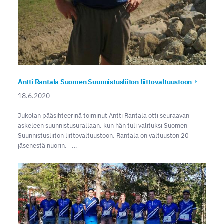
Antti Rantala Suomen Suunnistusliiton liittovaltuustoon
18.6.2020
Jukolan pääsihteerinä toiminut Antti Rantala otti seuraavan
askeleen suunnistusurallaan, kun hän tuli valituksi Suomen
Suunnistusliiton liittovaltuustoon. Rantala on valtuuston 20
jäsenestä nuorin. ‒…