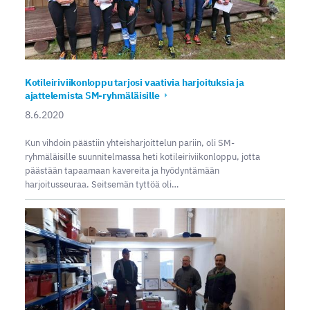
Kotileiriviikonloppu tarjosi vaativia harjoituksia ja
ajattelemista SM-ryhmäläisille
8.6.2020
Kun vihdoin päästiin yhteisharjoittelun pariin, oli SM-
ryhmäläisille suunnitelmassa heti kotileiriviikonloppu, jotta
päästään tapaamaan kavereita ja hyödyntämään
harjoitusseuraa. Seitsemän tyttöä oli…