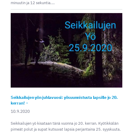
minuutin ja 12 sekuntia.…
Seikkailujen yön juhlavuosi: yösuunnistusta lapsille jo 20.
kerran!
10.9.2020
Seikkailujen yö kisataan tänä vuonna jo 20. kerran. Kyötikkälän
pimeät polut ja supat kutsuvat lapsia perjantaina 25. syyskuuta.