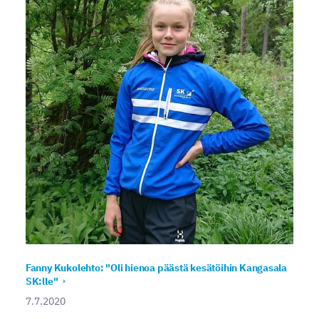
Fanny Kukolehto: "Oli hienoa päästä kesätöihin Kangasala
SK:lle"
7.7.2020