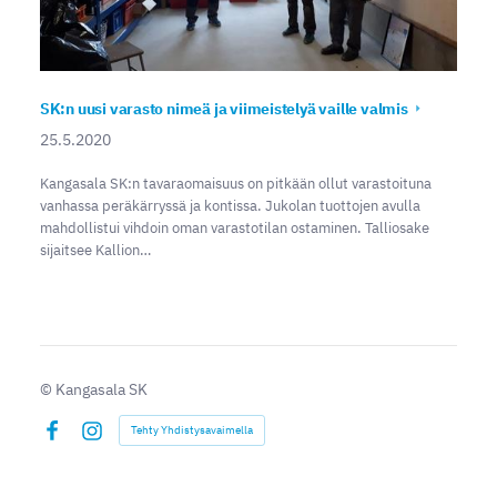
SK:n uusi varasto nimeä ja viimeistelyä vaille valmis
25.5.2020
Kangasala SK:n tavaraomaisuus on pitkään ollut varastoituna
vanhassa peräkärryssä ja kontissa. Jukolan tuottojen avulla
mahdollistui vihdoin oman varastotilan ostaminen. Talliosake
sijaitsee Kallion…
©
Kangasala SK
Tehty Yhdistysavaimella
Facebook
Instagram