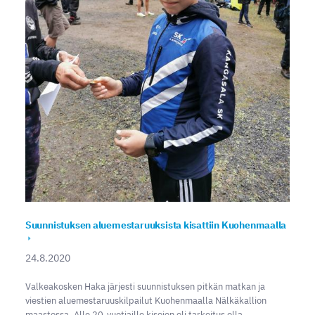
Suunnistuksen aluemestaruuksista kisattiin Kuohenmaalla
24.8.2020
Valkeakosken Haka järjesti suunnistuksen pitkän matkan ja
viestien aluemestaruuskilpailut Kuohenmaalla Nälkäkallion
maastossa. Alle 20-vuotiaille kisojen oli tarkoitus olla