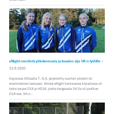
eNight-viestistä yökokemusta ja kuudes sija SK:n tytöille
12.8.2020
Espoossa Oittaalla 7.-8.8. järjestetty nuorten yöviesti oli
ensimmäinen laatuaan. Nimeä eNight kantavassa kilpailussa oli
kaksi sarjaa D18 ja HD18, joista Kangasala SK:lla oli joukkue
D18:ssa. SK:n…