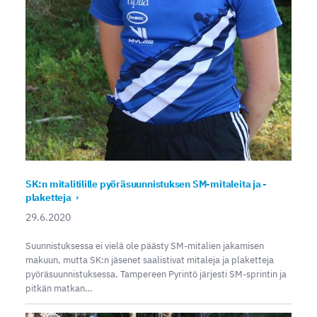
SK:n mitalitilille pyöräsuunnistuksen SM-mitaleita ja -
plaketteja
29.6.2020
Suunnistuksessa ei vielä ole päästy SM-mitalien jakamisen
makuun, mutta SK:n jäsenet saalistivat mitaleja ja plaketteja
pyöräsuunnistuksessa. Tampereen Pyrintö järjesti SM-sprintin ja
pitkän matkan…