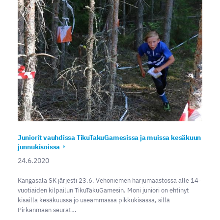
Juniorit vauhdissa TikuTakuGamesissa ja muissa kesäkuun
junnukisoissa
24.6.2020
Kangasala SK järjesti 23.6. Vehoniemen harjumaastossa alle 14-
vuotiaiden kilpailun TikuTakuGamesin. Moni juniori on ehtinyt
kisailla kesäkuussa jo useammassa pikkukisassa, sillä
Pirkanmaan seurat…