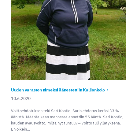
Uuden varaston nimeksi äänestettiin Kallionkolo
10.6.2020
Voittoehdotuksen teki Sari Kontio. Sarin ehdotus keräsi 33 %
äänistä. Määräaikaan mennessä annettiin 55 ääntä. Sari Kontio,
kauden avausvoitto, miltä nyt tuntuu? ‒ Voitto tuli yllätyksenä.
En oikein…