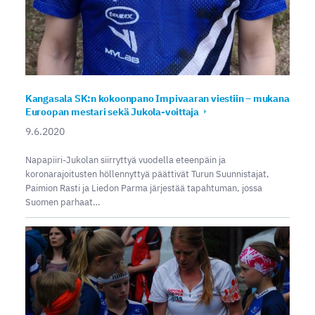
Kangasala SK:n kokoonpano Impivaaran viestiin – mukana
Euroopan mestari sekä Jukola-voittaja
9.6.2020
Napapiiri-Jukolan siirryttyä vuodella eteenpäin ja
koronarajoitusten höllennyttyä päättivät Turun Suunnistajat,
Paimion Rasti ja Liedon Parma järjestää tapahtuman, jossa
Suomen parhaat…