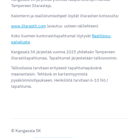
Tampereen Iltarasteja.
Kalenterin ja osallistumisohjeet löydät iltarastien kotisivulta:
www.iltarastit.com
(avautuu uuteen välilehteen)
Koko Suomen kuntorastitapahtumat löytyvät
Rastilippu-
palvelusta
.
Kangasala SK järjestää vuonna 2025 yhdeksän Tampereen
iltarastitapahtumaa. Tapahtumat järjestetään talkoovoimin.
Talkoolaisia tarvitaan erityisesti tapahtumapäivänä
maanantaisin. Tehtäviä on kartanmyynnistä
pysäköinninohjaukseen. Henkilöitä tarvitaan 6-10 hlö /
tapahtuma.
©
Kangasala SK