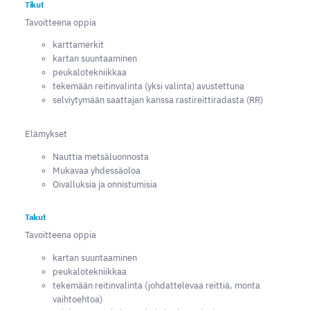
Tikut
Tavoitteena oppia
karttamerkit
kartan suuntaaminen
peukalotekniikkaa
tekemään reitinvalinta (yksi valinta) avustettuna
selviytymään saattajan kanssa rastireittiradasta (RR)
Elämykset
Nauttia metsäluonnosta
Mukavaa yhdessäoloa
Oivalluksia ja onnistumisia
Takut
Tavoitteena oppia
kartan suuntaaminen
peukalotekniikkaa
tekemään reitinvalinta (johdattelevaa reittiä, monta
vaihtoehtoa)