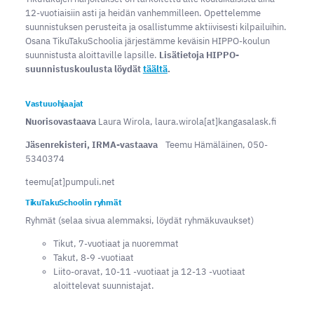
12-vuotiaisiin asti ja heidän vanhemmilleen. Opettelemme
suunnistuksen perusteita ja osallistumme aktiivisesti kilpailuihin.
Osana TikuTakuSchoolia järjestämme keväisin HIPPO-koulun
suunnistusta aloittaville lapsille.
Lisätietoja HIPPO-
suunnistuskoulusta löydät
täältä
.
Vastuuohjaajat
Nuorisovastaava
Laura Wirola, laura.wirola[at]kangasalask.fi
Jäsenrekisteri, IRMA-vastaava
Teemu Hämäläinen, 050-
5340374
teemu[at]pumpuli.net
TikuTakuSchoolin ryhmät
Ryhmät (selaa sivua alemmaksi, löydät ryhmäkuvaukset)
Tikut, 7-vuotiaat ja nuoremmat
Takut, 8-9 -vuotiaat
Liito-oravat, 10-11 -vuotiaat ja 12-13 -vuotiaat
aloittelevat suunnistajat.