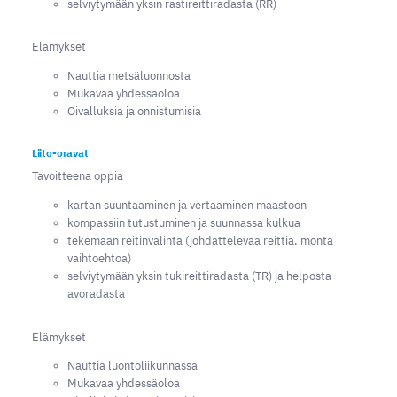
selviytymään yksin rastireittiradasta (RR)
Elämykset
Nauttia metsäluonnosta
Mukavaa yhdessäoloa
Oivalluksia ja onnistumisia
Liito-oravat
Tavoitteena oppia
kartan suuntaaminen ja vertaaminen maastoon
kompassiin tutustuminen ja suunnassa kulkua
tekemään reitinvalinta (johdattelevaa reittiä, monta
vaihtoehtoa)
selviytymään yksin tukireittiradasta (TR) ja helposta
avoradasta
Elämykset
Nauttia luontoliikunnassa
Mukavaa yhdessäoloa