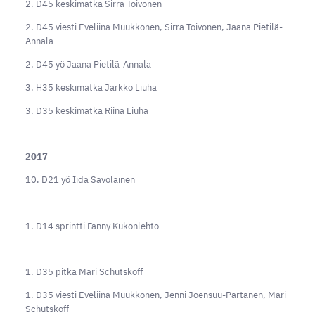
2. D45 keskimatka Sirra Toivonen
2. D45 viesti Eveliina Muukkonen, Sirra Toivonen, Jaana Pietilä-
Annala
2. D45 yö Jaana Pietilä-Annala
3. H35 keskimatka Jarkko Liuha
3. D35 keskimatka Riina Liuha
2017
10. D21 yö Iida Savolainen
1. D14 sprintti Fanny Kukonlehto
1. D35 pitkä Mari Schutskoff
1. D35 viesti Eveliina Muukkonen, Jenni Joensuu-Partanen, Mari
Schutskoff