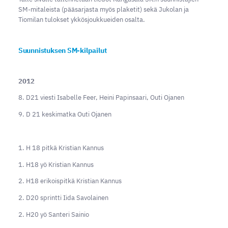
SM-mitaleista (pääsarjasta myös plaketit) sekä Jukolan ja
Tiomilan tulokset ykkösjoukkueiden osalta.
Suunnistuksen SM-kilpailut
2012
8. D21 viesti Isabelle Feer, Heini Papinsaari, Outi Ojanen
9. D 21 keskimatka Outi Ojanen
1. H 18 pitkä Kristian Kannus
1. H18 yö Kristian Kannus
2. H18 erikoispitkä Kristian Kannus
2. D20 sprintti Iida Savolainen
2. H20 yö Santeri Sainio