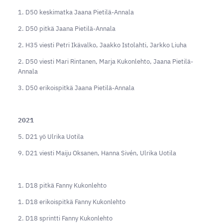
1. D50 keskimatka Jaana Pietilä-Annala
2. D50 pitkä Jaana Pietilä-Annala
2. H35 viesti Petri Ikävalko, Jaakko Istolahti, Jarkko Liuha
2. D50 viesti Mari Rintanen, Marja Kukonlehto, Jaana Pietilä-
Annala
3. D50 erikoispitkä Jaana Pietilä-Annala
2021
5. D21 yö Ulrika Uotila
9. D21 viesti Maiju Oksanen, Hanna Sivén, Ulrika Uotila
1. D18 pitkä Fanny Kukonlehto
1. D18 erikoispitkä Fanny Kukonlehto
2. D18 sprintti Fanny Kukonlehto