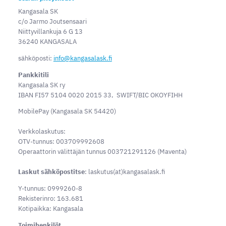
Kangasala SK
c/o Jarmo Joutsensaari
Niittyvillankuja 6 G 13
36240 KANGASALA
sähköposti:
info@kangasalask.fi
Pankkitili
Kangasala SK ry
IBAN FI57 5104 0020 2015 33, SWIFT/BIC OKOYFIHH
MobilePay (Kangasala SK 54420)
Verkkolaskutus:
OTV-tunnus: 003709992608
Operaattorin välittäjän tunnus 003721291126 (Maventa)
Laskut sähköpostitse
: laskutus(at)kangasalask.fi
Y-tunnus: 0999260-8
Rekisterinro: 163.681
Kotipaikka: Kangasala
Toimihenkilöt