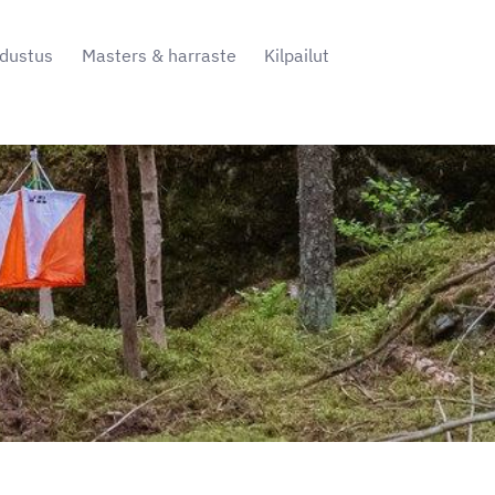
dustus
Masters & harraste
Kilpailut