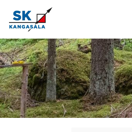
Siirry
sivun
sisältöön
Kangasala SK