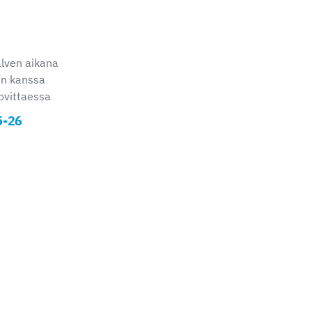
talven aikana
en kanssa
ovittaessa
5-26