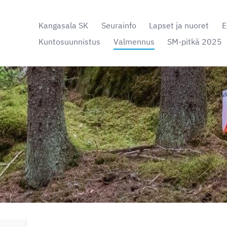
Kangasala SK
Seurainfo
Lapset ja nuoret
E
Kuntosuunnistus
Valmennus
SM-pitkä 2025