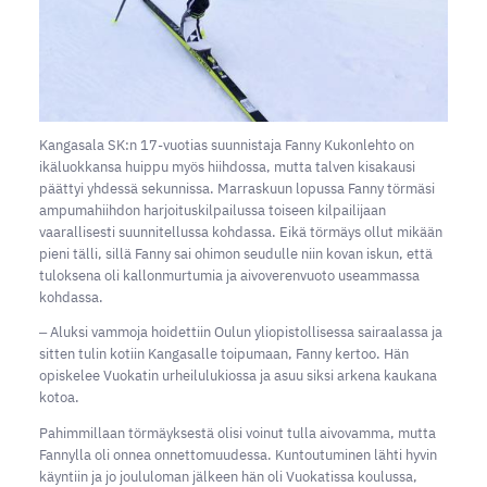
Kangasala SK:n 17-vuotias suunnistaja Fanny Kukonlehto on
ikäluokkansa huippu myös hiihdossa, mutta talven kisakausi
päättyi yhdessä sekunnissa. Marraskuun lopussa Fanny törmäsi
ampumahiihdon harjoituskilpailussa toiseen kilpailijaan
vaarallisesti suunnitellussa kohdassa. Eikä törmäys ollut mikään
pieni tälli, sillä Fanny sai ohimon seudulle niin kovan iskun, että
tuloksena oli kallonmurtumia ja aivoverenvuoto useammassa
kohdassa.
‒ Aluksi vammoja hoidettiin Oulun yliopistollisessa sairaalassa ja
sitten tulin kotiin Kangasalle toipumaan, Fanny kertoo. Hän
opiskelee Vuokatin urheilulukiossa ja asuu siksi arkena kaukana
kotoa.
Pahimmillaan törmäyksestä olisi voinut tulla aivovamma, mutta
Fannylla oli onnea onnettomuudessa. Kuntoutuminen lähti hyvin
käyntiin ja jo joululoman jälkeen hän oli Vuokatissa koulussa,