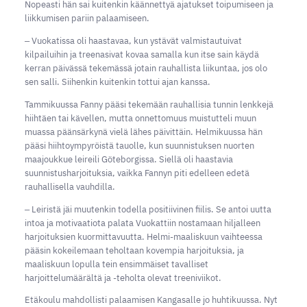
Nopeasti hän sai kuitenkin käännettyä ajatukset toipumiseen ja
liikkumisen pariin palaamiseen.
‒ Vuokatissa oli haastavaa, kun ystävät valmistautuivat
kilpailuihin ja treenasivat kovaa samalla kun itse sain käydä
kerran päivässä tekemässä jotain rauhallista liikuntaa, jos olo
sen salli. Siihenkin kuitenkin tottui ajan kanssa.
Tammikuussa Fanny pääsi tekemään rauhallisia tunnin lenkkejä
hiihtäen tai kävellen, mutta onnettomuus muistutteli muun
muassa päänsärkynä vielä lähes päivittäin. Helmikuussa hän
pääsi hiihtoympyröistä tauolle, kun suunnistuksen nuorten
maajoukkue leireili Göteborgissa. Siellä oli haastavia
suunnistusharjoituksia, vaikka Fannyn piti edelleen edetä
rauhallisella vauhdilla.
‒ Leiristä jäi muutenkin todella positiivinen fiilis. Se antoi uutta
intoa ja motivaatiota palata Vuokattiin nostamaan hiljalleen
harjoituksien kuormittavuutta. Helmi-maaliskuun vaihteessa
pääsin kokeilemaan teholtaan kovempia harjoituksia, ja
maaliskuun lopulla tein ensimmäiset tavalliset
harjoittelumäärältä ja -teholta olevat treeniviikot.
Etäkoulu mahdollisti palaamisen Kangasalle jo huhtikuussa. Nyt