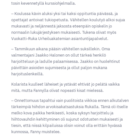
tosin kevennetyllä kurssiohjelmalla.
‒ Koulussa kävin aluksi yksi tai kaksi oppituntia päivässä, ja
opettajat antoivat tukiopetusta. Vähitellen koulutyö alkoi sujua
mukavasti ja neljännestä jaksosta eteenpäin opiskelin jo
normaalin lukujärjestyksen mukaisesti. Tukena olivat myös
Vuokatti-Ruka Urheiluakatemian asiantuntijapalvelut.
‒ Tammikuun aikana pääsin vähitellen suksillekin. Oma
valmentajani Jaakko Halonen on ollut tärkeä henkilö
harjoitteluun ja ladulle palaamisessa. Jaakko on huolehtinut
päivittäin asioiden sujumisesta ja ollut paljon mukana
harjoituslenkeillä.
Kolarista kuulleet läheiset ja ystävät ehtivät jo pelätä vaikka
mitä, mutta Fannylla olivat nopeasti kisat mielessä.
‒ Onnettomuus tapahtui vain puolitoista viikkoa ennen alkutalven
tärkeimpiä hiihdon arvokisakatsastuksia Rukalla. Tämä oli itselle
melko kova paikka henkisesti, koska syksyn harjoittelu ja
hiihtovauhdin kehittyminen oli sujunut odotusten mukaisesti ja
tiesin, että niissä kilpailuissa olisin voinut olla erittäin hyvässä
kunnossa, Fanny muistelee.