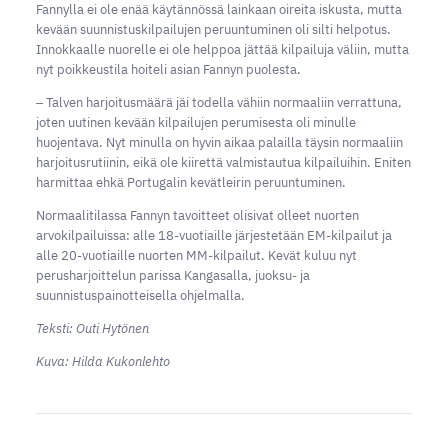
Fannylla ei ole enää käytännössä lainkaan oireita iskusta, mutta
kevään suunnistuskilpailujen peruuntuminen oli silti helpotus.
Innokkaalle nuorelle ei ole helppoa jättää kilpailuja väliin, mutta
nyt poikkeustila hoiteli asian Fannyn puolesta.
‒ Talven harjoitusmäärä jäi todella vähiin normaaliin verrattuna,
joten uutinen kevään kilpailujen perumisesta oli minulle
huojentava. Nyt minulla on hyvin aikaa palailla täysin normaaliin
harjoitusrutiinin, eikä ole kiirettä valmistautua kilpailuihin. Eniten
harmittaa ehkä Portugalin kevätleirin peruuntuminen.
Normaalitilassa Fannyn tavoitteet olisivat olleet nuorten
arvokilpailuissa: alle 18-vuotiaille järjestetään EM-kilpailut ja
alle 20-vuotiaille nuorten MM-kilpailut. Kevät kuluu nyt
perusharjoittelun parissa Kangasalla, juoksu- ja
suunnistuspainotteisella ohjelmalla.
Teksti: Outi Hytönen
Kuva: Hilda Kukonlehto